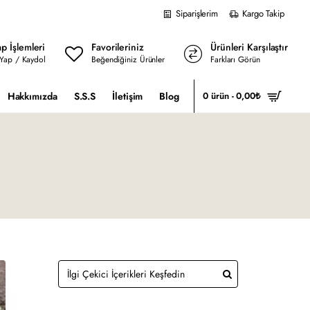
Siparişlerim
Kargo Takip
p İşlemleri
Favorileriniz
Ürünleri Karşılaştır
 Yap / Kaydol
Beğendiğiniz Ürünler
Farkları Görün
Hakkımızda
S.S.S
İletişim
Blog
0 ürün - 0,00₺