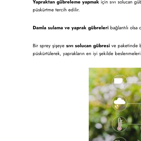
Yapraktan gübreleme yapmak
için sıvı solucan güb
püskürtme tercih edilir.
Damla sulama ve yaprak gübreleri
bağlantılı olsa 
Bir sprey şişeye
sıvı solucan gübresi
ve paketinde be
püskürtülerek, yaprakların en iyi şekilde beslenmeleri