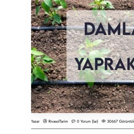
RivasolTarim
0 Yorum (lar)
30667 Görüntül
Yazar