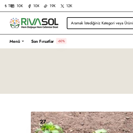
10K
10K
19K
12K
₺
TRY
Aramak
İstediğiniz
Kategori
veya
Menü
Son Fırsatlar
-60%
Ürünü
Yazın...
27
May