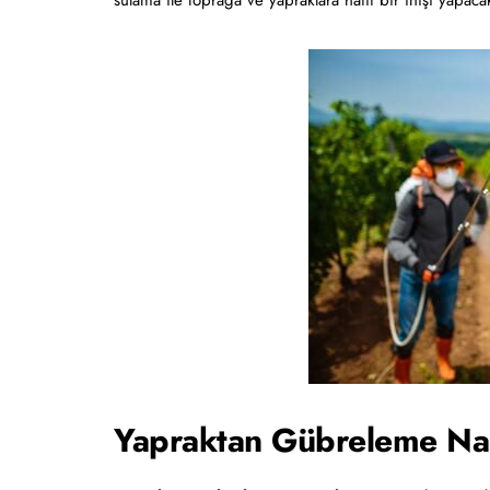
sulama ile toprağa ve yapraklara hafif bir inişi yapaca
Yapraktan Gübreleme Nası