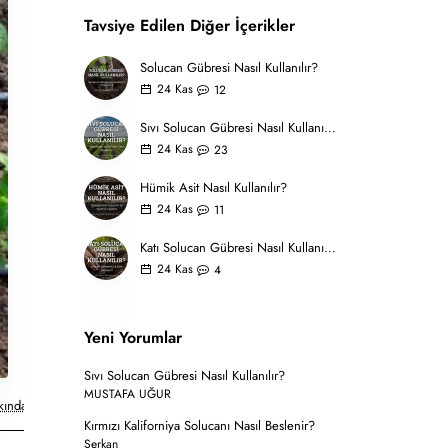
Tavsiye Edilen Diğer İçerikler
Solucan Gübresi Nasıl Kullanılır?
24
Kas
12
Sıvı Solucan Gübresi Nasıl Kullanılır?
24
Kas
23
Hümik Asit Nasıl Kullanılır?
24
Kas
11
Katı Solucan Gübresi Nasıl Kullanılır?
24
Kas
4
Yeni Yorumlar
Sıvı Solucan Gübresi Nasıl Kullanılır?
MUSTAFA UĞUR
ında Sorular
Kırmızı Kaliforniya Solucanı Nasıl Beslenir?
Serkan