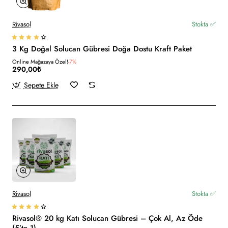
Rivasol
Stokta ✅
3 Kg Doğal Solucan Gübresi Doğa Dostu Kraft Paket
Online Mağazaya Özel!
-7%
290,00₺
Sepete Ekle
Rivasol
Stokta ✅
Rivasol® 20 kg Katı Solucan Gübresi – Çok Al, Az Öde
(5’te 1)