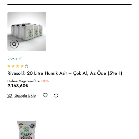
Stokta ✅
Rivasol® 20 Litre Hümik Asit – Çok Al, Az Öde (5’te 1)
Online Mağazaya Özel!
-30%
9.163,60₺
Sepete Ekle