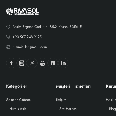
Rasim Ergene Cad. No: 85/A Keşan, EDİRNE
+90 507 248 9125
Bizimle İletişime Geçin
Kategoriler
Müşteri Hizmetleri
Kuru
Solucan Gübresi
İletişim
Hakkı
Humik Asit
Site Haritası
Blo