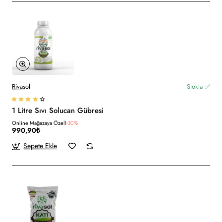
Rivasol
Stokta ✅
1 Litre Sıvı Solucan Gübresi
Online Mağazaya Özel!
-30%
990,90₺
Sepete Ekle