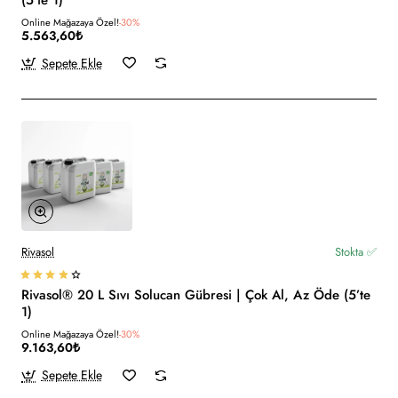
Online Mağazaya Özel!
-30%
5.563,60₺
Sepete Ekle
Rivasol
Stokta ✅
Rivasol® 20 L Sıvı Solucan Gübresi | Çok Al, Az Öde (5’te
1)
Online Mağazaya Özel!
-30%
9.163,60₺
Sepete Ekle