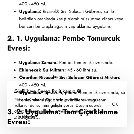
400 - 450 ml.
Uygulama:
Rivasol® Sıvı Solucan Gübresi, su ile
belirtilen oranlarda karıştırılarak püskürtme cihazı veya
benzeri bir araçla ağacın yapraklarına uygulanır.
2. 1. Uygulama: Pembe Tomurcuk
Evresi:
Uygulama Zamanı:
Pembe tomurcuk evresinde.
Eklenecek Su Miktarı:
45 - 60 litre su.
Önerilen Rivasol® Sıvı Solucan Gübresi Miktarı:
400 - 450 ml.
Gizlilik ve Çerez Politikamız 🍪
Uygulama:
Yapraklara, pembe tomurcuk evresinde, su
ile seyreltilmiş gübre püskürtülerek uygulanır.
Rivasol ® olarak, Sitemizde çerezleri kullanarak
OK
kullanıcı deneyimini geliştiriyoruz. Devam ederek
3. 2. Uygulama: Tam Çiçeklenme
çerez kullanımını kabul etmiş olursunuz.
Detaylı bilgi
için tıklayınız..
.
Evresi: