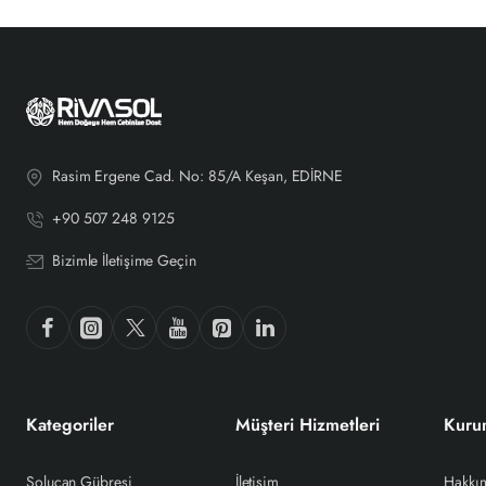
Rasim Ergene Cad. No: 85/A Keşan, EDİRNE
+90 507 248 9125
Bizimle İletişime Geçin
Kategoriler
Müşteri Hizmetleri
Kuru
Solucan Gübresi
İletişim
Hakkı