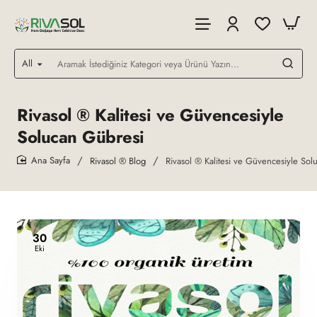
All
Aramak
İstediğiniz
Kategori
veya
Rivasol ® Kalitesi ve Güvencesiyle
Ürünü
Solucan Gübresi
Yazın...
Rivasol ® Blog
Rivasol ® Kalitesi ve Güvencesiyle Sol
home
30
Eki