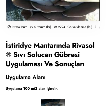
RivasolTarim
0 Yorum (lar)
27941 Görüntülenme (ler)
Solu
İstiridye Mantarında Rivasol
® Sıvı Solucan Gübresi
Uygulaması Ve Sonuçları
Uygulama Alanı
Uygulama 100 mt2 alan içindir.