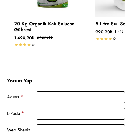
-30%
-30%
20 Kg Organik Katı Solucan
5 Litre Sıvı Solu
🔥 Çok Satan
Gübresi
990,90₺
1.415,57₺
Kargo Ücretsiz
1.490,90₺
2.129,86₺
Yorum Yap
Adınız
E-Posta
Web Siteniz