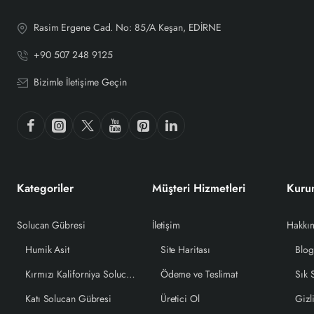
Rasim Ergene Cad. No: 85/A Keşan, EDİRNE
+90 507 248 9125
Bizimle İletişime Geçin
Kategoriler
Müşteri Hizmetleri
Kuru
Solucan Gübresi
İletişim
Hakkı
Humik Asit
Site Haritası
Blo
Kırmızı Kaliforniya Solucanı
Ödeme ve Teslimat
Sık 
Katı Solucan Gübresi
Üretici Ol
Gizli