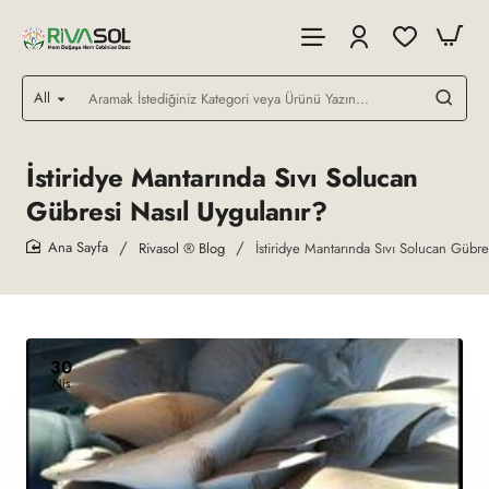
All
Aramak
İstediğiniz
Kategori
veya
İstiridye Mantarında Sıvı Solucan
Ürünü
Gübresi Nasıl Uygulanır?
Yazın...
Rivasol ® Blog
İstiridye Mantarında Sıvı Solucan Gübre
home
30
Nis