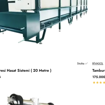
Stokta ✅
RIVASOL
esi Hasat Sistemi ( 20 Metre )
Tambur
₺
175.00