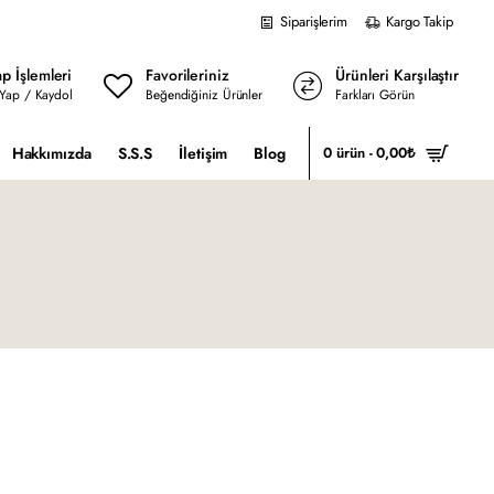
Siparişlerim
Kargo Takip
p İşlemleri
Favorileriniz
Ürünleri Karşılaştır
 Yap / Kaydol
Beğendiğiniz Ürünler
Farkları Görün
Hakkımızda
S.S.S
İletişim
Blog
0 ürün - 0,00₺