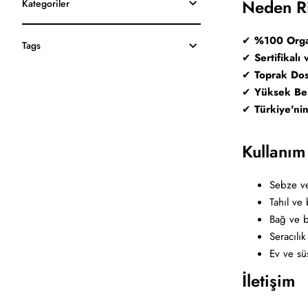
Neden R
Kategoriler
✔
%100 Orga
Tags
✔
Sertifikalı
✔
Toprak Dos
✔
Yüksek Bes
✔
Türkiye'ni
Kullanım
Sebze v
Tahıl ve 
Bağ ve b
Seracılık
Ev ve süs
İletişim