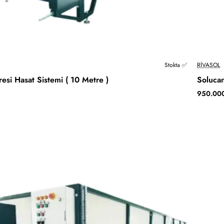
Stokta ✅
RIVASOL
esi Hasat Sistemi ( 10 Metre )
Solucan
950.00