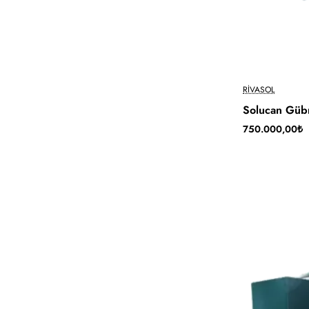
RIVASOL
Solucan Gübr
750.000,00₺