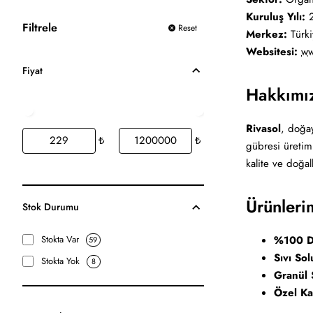
Kuruluş Yılı:
2
Filtrele
Reset
Merkez:
Türki
Websitesi:
ww
Fiyat
Hakkımı
Rivasol
, doğay
₺
₺
gübresi üretimi
kalite ve doğa
Ürünleri
Stok Durumu
%100 D
Stokta Var
59
Sıvı So
Stokta Yok
8
Granül 
Özel Ka