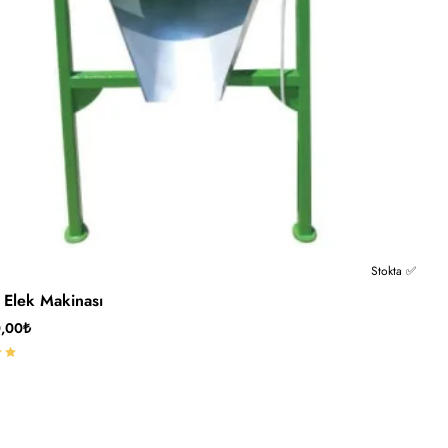
Stokta ✅
 Elek Makinası
0,00₺