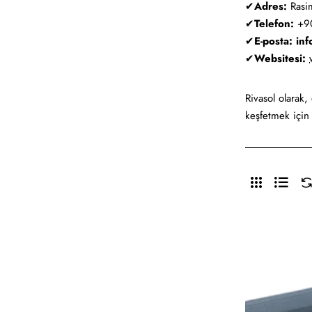
✔
Adres:
Rasi
✔
Telefon:
+90
✔
E-posta:
inf
✔
Websitesi:
Rivasol olarak,
keşfetmek içi