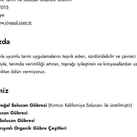
015
ye
w.rivasol.com.tr
zda
la uyumlu tarım uygulamalarını teşvik eden, sürdürülebilir ve çevreci 
yle, tarımda verimliliği artıran, toprağı iyileştiren ve kimyasallardan
llıktan ödün vermiyoruz.
miz
oğal Solucan Gübresi
(Kırmızı Kaliforniya Solucanı ile üretilmiştir)
lucan Gübresi
Solucan Gübresi
rışımlı Organik Gübre Çeşitleri