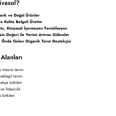
ivasol?
nik ve Doğal Ürünler
 ve Kalite Belgeli Üretim
tu, Kimyasal İçermeyen Formülasyon
in Değeri ile Verimi Artıran Gübreler
n Önde Gelen Organik Tarım Destekçisi
 Alanları
e meyve tarımı
baklagil tarımı
ahçe bitkileri
 ve fidancılık
 bitkileri