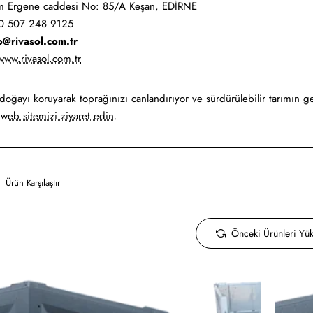
m Ergene caddesi No: 85/A Keşan, EDİRNE
 507 248 9125
o@rivasol.com.tr
www.rivasol.com.tr
 doğayı koruyarak toprağınızı canlandırıyor ve sürdürülebilir tarımın g
n
web sitemizi ziyaret edin
.
Ürün Karşılaştır
Önceki Ürünleri Yük