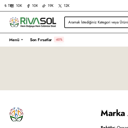
10K
10K
19K
12K
₺
TRY
Aramak
İstediğiniz
Kategori
veya
Menü
Son Fırsatlar
-60%
Ürünü
Yazın...
Marka 
Sektör:
Organi