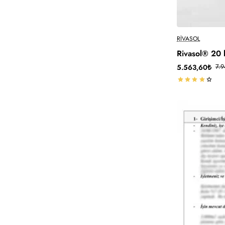
-30%
RIVASOL
Rivasol® 20 
5.563,60₺
7.