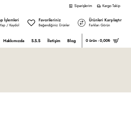
Siparişlerim
Kargo Takip
p İşlemleri
Favorileriniz
Ürünleri Karşılaştır
 Yap / Kaydol
Beğendiğiniz Ürünler
Farkları Görün
Hakkımızda
S.S.S
İletişim
Blog
0 ürün - 0,00₺