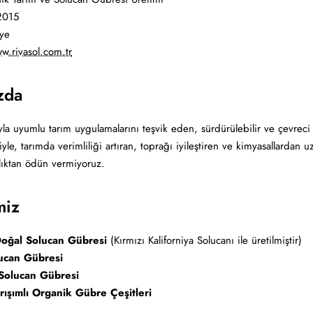
015
ye
w.rivasol.com.tr
zda
la uyumlu tarım uygulamalarını teşvik eden, sürdürülebilir ve çevreci 
yle, tarımda verimliliği artıran, toprağı iyileştiren ve kimyasallardan
llıktan ödün vermiyoruz.
miz
oğal Solucan Gübresi
(Kırmızı Kaliforniya Solucanı ile üretilmiştir)
lucan Gübresi
Solucan Gübresi
rışımlı Organik Gübre Çeşitleri