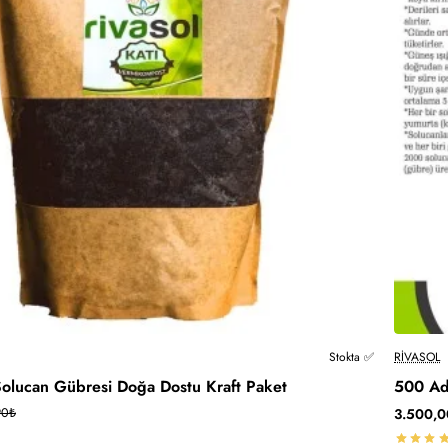
Kargo Ücretsiz
Stokta ✅
RIVASOL
olucan Gübresi Doğa Dostu Kraft Paket
500 Ade
90₺
3.500,0