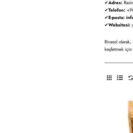
✔
Adres:
Rasi
✔
Telefon:
+90
✔
E-posta:
inf
✔
Websitesi:
Rivasol olarak,
keşfetmek içi