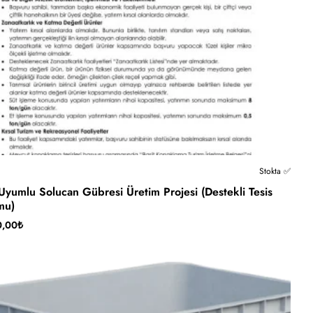
Stokta ✅
yumlu Solucan Gübresi Üretim Projesi (Destekli Tesis
mu)
0,00₺