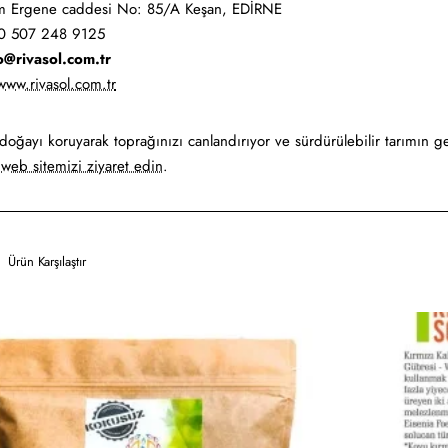
m Ergene caddesi No: 85/A Keşan, EDİRNE
 507 248 9125
o@rivasol.com.tr
www.rivasol.com.tr
 doğayı koruyarak toprağınızı canlandırıyor ve sürdürülebilir tarımın g
n
web sitemizi ziyaret edin
.
Ürün Karşılaştır