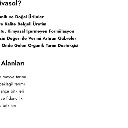
ivasol?
nik ve Doğal Ürünler
 ve Kalite Belgeli Üretim
tu, Kimyasal İçermeyen Formülasyon
in Değeri ile Verimi Artıran Gübreler
n Önde Gelen Organik Tarım Destekçisi
 Alanları
e meyve tarımı
baklagil tarımı
ahçe bitkileri
 ve fidancılık
 bitkileri