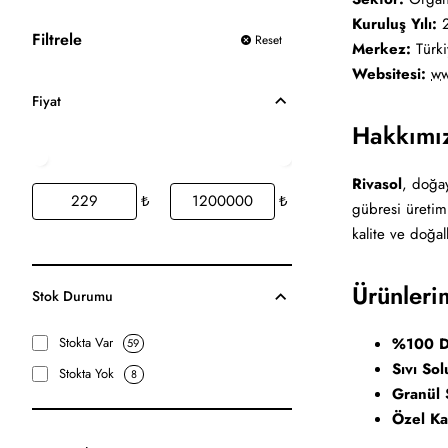
Kuruluş Yılı:
2
Filtrele
Reset
Merkez:
Türki
Websitesi:
ww
Fiyat
Hakkımı
Rivasol
, doğay
₺
₺
gübresi üretimi
kalite ve doğa
Ürünleri
Stok Durumu
%100 D
Stokta Var
59
Sıvı So
Stokta Yok
8
Granül 
Özel Ka