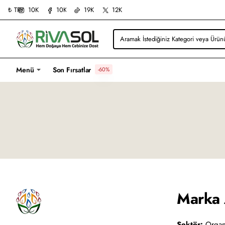
10K
10K
19K
12K
₺
TRY
Aramak
İstediğiniz
Kategori
veya
Menü
Son Fırsatlar
-60%
Ürünü
Yazın...
Marka 
Sektör:
Organi