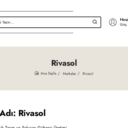
Hesa
Giriş
Rivasol
Markalar
Rivasol
home
Adı: Rivasol
k Tarım ve Solucan Gübresi Üretimi