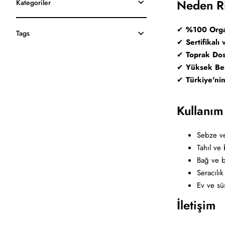
Neden R
Kategoriler
✔
%100 Orga
Tags
✔
Sertifikalı
✔
Toprak Dos
✔
Yüksek Bes
✔
Türkiye'ni
Kullanım
Sebze v
Tahıl ve 
Bağ ve b
Seracılık
Ev ve süs
İletişim