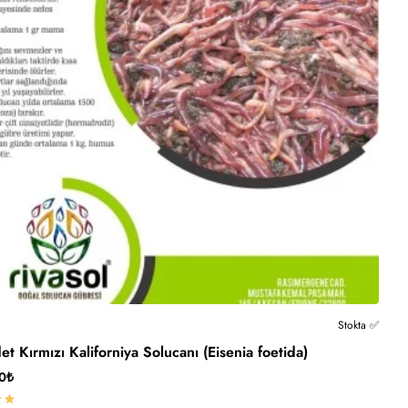
🔥 Çok Satan
Stokta ✅
t Kırmızı Kaliforniya Solucanı (Eisenia foetida)
Kargo Ücretsiz
0₺