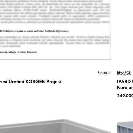
Stokta ✅
RIVASOL
esi Üretimi KOSGEB Projesi
IPARD U
Kurulu
249.00