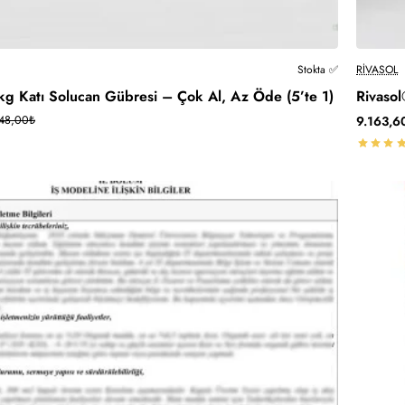
-30%
Kargo Ücretsiz
Stokta ✅
RIVASOL
kg Katı Solucan Gübresi – Çok Al, Az Öde (5’te 1)
Rivasol
948,00₺
9.163,6