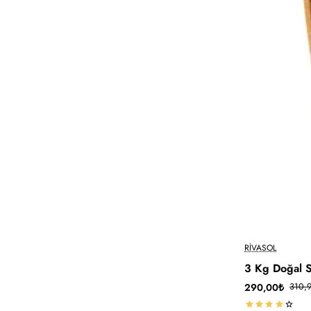
-7%
RIVASOL
3 Kg Doğal S
290,00₺
310,