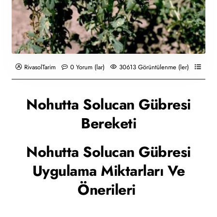
RivasolTarim
0 Yorum (lar)
30613 Görüntülenme (ler)
Solu
Nohutta Solucan Gübresi
Bereketi
Nohutta Solucan Gübresi
Uygulama Miktarları Ve
Önerileri