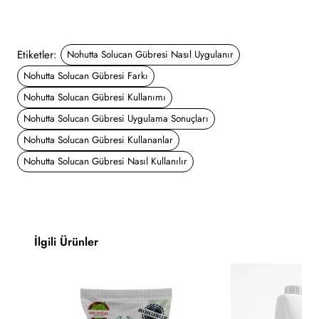
Etiketler:
Nohutta Solucan Gübresi Nasıl Uygulanır
Nohutta Solucan Gübresi Farkı
Nohutta Solucan Gübresi Kullanımı
Nohutta Solucan Gübresi Uygulama Sonuçları
Nohutta Solucan Gübresi Kullananlar
Nohutta Solucan Gübresi Nasıl Kullanılır
İlgili Ürünler