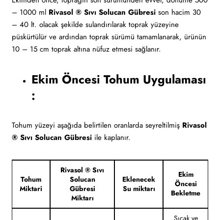
Ekimden önce, toprağın son sürümünden evvel, dönüme 500
– 1000 ml
Rivasol ® Sıvı Solucan Gübresi
son hacim 30
– 40 lt. olacak şekilde sulandırılarak toprak yüzeyine
püskürtülür ve ardından toprak sürümü tamamlanarak, ürünün
10 – 15 cm toprak altına nüfuz etmesi sağlanır.
Ekim Öncesi Tohum Uygulaması
:
Tohum yüzeyi aşağıda belirtilen oranlarda seyreltilmiş
Rivasol
® Sıvı Solucan Gübresi
ile kaplanır.
Rivasol ® Sıvı
Ekim
Tohum
Solucan
Eklenecek
Öncesi
Miktari
Gübresi
Su miktarı
Bekletme
Miktarı
Sıcak ve