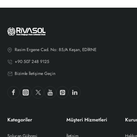
Rasim Ergene Cad. No: 85/A Keşan, EDİRNE
+90 507 248 9125
Bizimle İletişime Geçin
Kategoriler
Müşteri Hizmetleri
Kuru
Solucan Gübresi
İletişim
Hakkı