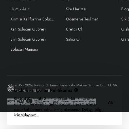
Humik Asit
Site Haritası
Blo
Kırmızı Kaliforniya Solucanı
Ödeme ve Teslimat
Sık 
Katı Solucan Gübresi
Üretici Ol
Gizli
Sıvı Solucan Gübresi
Satıcı Ol
Gara
Solucan Maması
2015 - 2026 Rivasol ® Tarım Hayvancılık Makine San. ve Tic. Ltd. Sti.
Gizlilik ve Çerez Politikamız 🍪
TÜM HAKLARI SAKLIDIR.
Rivasol ® olarak, Sitemizde çerezleri kullanarak
OK
kullanıcı deneyimini geliştiriyoruz. Devam ederek
çerez kullanımını kabul etmiş olursunuz.
Detaylı bilgi
için tıklayınız..
.