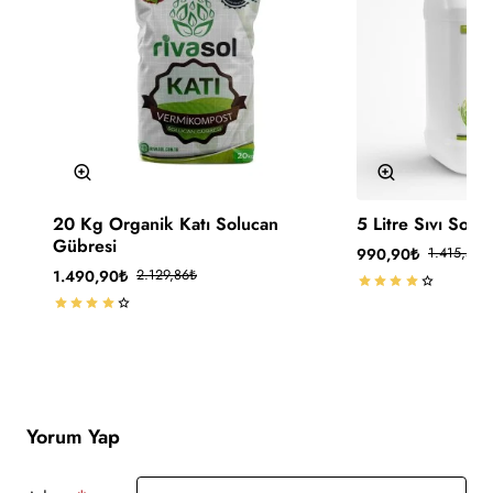
-30%
-30%
20 Kg Organik Katı Solucan
5 Litre Sıvı Solu
🔥 Çok Satan
Gübresi
990,90₺
1.415,57₺
Kargo Ücretsiz
1.490,90₺
2.129,86₺
Yorum Yap