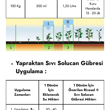
Kuru
100 Kg
300 ml
1,20 Litre
Havalarda
15 - 20 dk
Yapraktan Sıvı Solucan Gübresi
Uygulama :
1 Dönüm
1 Dönüm İçin
Uygulama
İçin
Önerilen Rivasol ®
Zamanları
Eklenecek
Sıvı Solucan
Su Miktarı
Gübresi Miktarı
1. Uygulama:
5 -
30 - 40