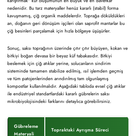
karıştırmak" küf oluşumunun en büyük ve en davetkar
nedenidir. Bu tarz materyaller henüz kararlı (stabil) forma
kavuşmamış, çiğ organik maddelerdir. Toprağa döküldükleri
an, doğanın geri dönüşüm işçileri olan saprofit mantarlar bu
çiğ besinleri parçalamak için hızla bölgeye üşüşürler.
Sonuç, saksı toprağının üzerinde çıtır çıtır büyüyen, kokan ve
bitkiyi boğan devasa bir beyaz küf tabakasıdır. Bitkiyi
beslemek için çiğ atıklar yerine, solucanların sindirim
sisteminde tamamen stabilize edilmiş, ısıl işlemden geçmiş
ve tüm patojenlerinden arındırılmış tam olgunlaşmış
kompostlar kullanılmalıdır. Aşağıdaki tabloda evsel çiğ atıklar
ile endüstriyel standartlardaki kararlı gübrelerin saksı
mikrobiyolojisindeki farklarını detaylıca görebilirsiniz.
Gübreleme
Topraktaki Ayrışma Süreci
Materyali