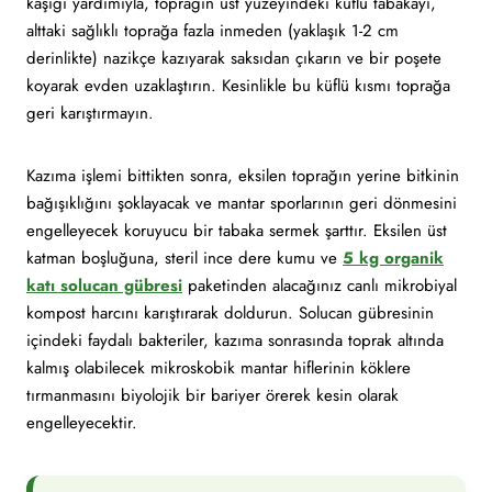
kaşığı yardımıyla, toprağın üst yüzeyindeki küflü tabakayı,
alttaki sağlıklı toprağa fazla inmeden (yaklaşık 1-2 cm
derinlikte) nazikçe kazıyarak saksıdan çıkarın ve bir poşete
koyarak evden uzaklaştırın. Kesinlikle bu küflü kısmı toprağa
geri karıştırmayın.
Kazıma işlemi bittikten sonra, eksilen toprağın yerine bitkinin
bağışıklığını şoklayacak ve mantar sporlarının geri dönmesini
engelleyecek koruyucu bir tabaka sermek şarttır. Eksilen üst
katman boşluğuna, steril ince dere kumu ve
5 kg organik
katı solucan gübresi
paketinden alacağınız canlı mikrobiyal
kompost harcını karıştırarak doldurun. Solucan gübresinin
içindeki faydalı bakteriler, kazıma sonrasında toprak altında
kalmış olabilecek mikroskobik mantar hiflerinin köklere
tırmanmasını biyolojik bir bariyer örerek kesin olarak
engelleyecektir.