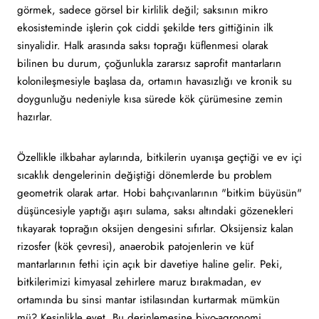
görmek, sadece görsel bir kirlilik değil; saksının mikro
ekosisteminde işlerin çok ciddi şekilde ters gittiğinin ilk
sinyalidir. Halk arasında saksı toprağı küflenmesi olarak
bilinen bu durum, çoğunlukla zararsız saprofit mantarların
kolonileşmesiyle başlasa da, ortamın havasızlığı ve kronik su
doygunluğu nedeniyle kısa sürede kök çürümesine zemin
hazırlar.
Özellikle ilkbahar aylarında, bitkilerin uyanışa geçtiği ve ev içi
sıcaklık dengelerinin değiştiği dönemlerde bu problem
geometrik olarak artar. Hobi bahçıvanlarının "bitkim büyüsün"
düşüncesiyle yaptığı aşırı sulama, saksı altındaki gözenekleri
tıkayarak toprağın oksijen dengesini sıfırlar. Oksijensiz kalan
rizosfer (kök çevresi), anaerobik patojenlerin ve küf
mantarlarının fethi için açık bir davetiye haline gelir. Peki,
bitkilerimizi kimyasal zehirlere maruz bırakmadan, ev
ortamında bu sinsi mantar istilasından kurtarmak mümkün
mü? Kesinlikle evet. Bu derinlemesine biyo-agronomi