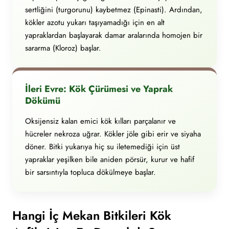
sertliğini (turgorunu) kaybetmez (Epinasti). Ardından,
kökler azotu yukarı taşıyamadığı için en alt
yapraklardan başlayarak damar aralarında homojen bir
sararma (Kloroz) başlar.
İleri Evre: Kök Çürümesi ve Yaprak
Dökümü
Oksijensiz kalan emici kök kılları parçalanır ve
hücreler nekroza uğrar. Kökler jöle gibi erir ve siyaha
döner. Bitki yukarıya hiç su iletemediği için üst
yapraklar yeşilken bile aniden pörsür, kurur ve hafif
bir sarsıntıyla topluca dökülmeye başlar.
Hangi İç Mekan Bitkileri Kök