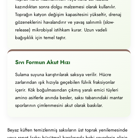
kazındıktan sonra dolgu malzemesi olarak kullanılır.
Toprağın katyon değişim kapasitesini yükseltir, drenaj
gözeneklerini havalandırır ve yavaş salınımlı (slow-
release) mikrobiyal istihkam kurar. Uzun vadeli
bağışıklık için temel taştır.
Sıvı Formun Akut Hızı
Sulama suyuna karıştırılarak saksıya verilir. Hücre
zarlarından ışık hızıyla geçebilen fülvik fraksiyonlar
içerir. Kök boğulmasından çıkmış yaralı emici tüyleri
amino asitlerle anında besler, saksı tabanındaki mantar
sporlarının çimlenmesini akut olarak baskılar.
Beyaz küften temizlenmiş saksıların üst toprak yenilemesinde
veya repot (saksı büyütme) harçlarında hobi severlerin elinin