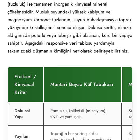
(tuzluluk) ise tamamen inorganik kimyasal mineral
çökelmesidir. Musluk suyundaki yüksek kalsiyum ve
magnezyum karbonat tuzlarının, suyun buharlaşmasıyla toprak
yüzeyinde kristalleşmesi sonucu oluşur. Dokusu serttir, elinize
aldığınızda pütürlü veya tebeşir gibi ufalanan, kuru bir yapıya
sahiptir. Aşağıdaki responsive veri tablosu yardımıyla
saksınızdaki düşmanın kimliğini net olarak belirleyebilirsiniz.
Fiziksel /
Kimyasal
Mantari Beyaz Küf Tabakası
Miner
Kriter
Dokusal
Pamuksu, iplikçikli (miselyum),
Sert, 
Yapı
tüylü ve yumuşak.
kabuk
Toprağın her yerine, saksı
Sadece
Yayılan
çeperine ve hatta bitki gövdesine
suyun 