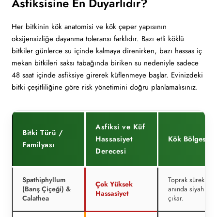
Asfiksisine En Duyarlıdır?
Her bitkinin kök anatomisi ve kök çeper yapısının
oksijensizliğe dayanma toleransı farklıdır. Bazı etli köklü
bitkiler günlerce su içinde kalmaya direnirken, bazı hassas iç
mekan bitkileri saksı tabağında biriken su nedeniyle sadece
48 saat içinde asfiksiye girerek küflenmeye başlar. Evinizdeki
bitki çeşitliliğine göre risk yönetimini doğru planlamalısınız.
Asfiksi ve Küf
Bitki Türü /
Hassasiyet
Kök Bölgesinde
Familyası
Derecesi
Spathiphyllum
Toprak sürekli ıs
Çok Yüksek
(Barış Çiçeği) &
anında siyah leke
Hassasiyet
Calathea
çıkar.