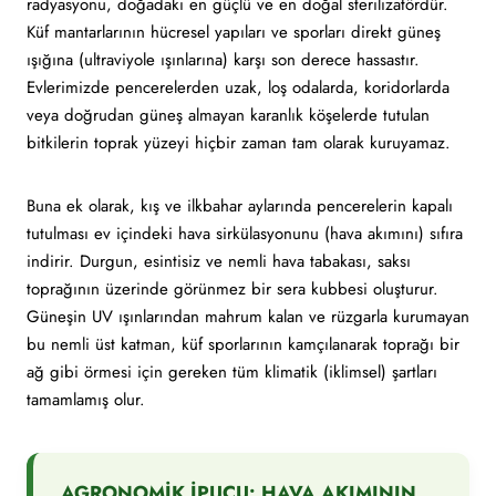
radyasyonu, doğadaki en güçlü ve en doğal sterilizatördür.
Küf mantarlarının hücresel yapıları ve sporları direkt güneş
ışığına (ultraviyole ışınlarına) karşı son derece hassastır.
Evlerimizde pencerelerden uzak, loş odalarda, koridorlarda
veya doğrudan güneş almayan karanlık köşelerde tutulan
bitkilerin toprak yüzeyi hiçbir zaman tam olarak kuruyamaz.
Buna ek olarak, kış ve ilkbahar aylarında pencerelerin kapalı
tutulması ev içindeki hava sirkülasyonunu (hava akımını) sıfıra
indirir. Durgun, esintisiz ve nemli hava tabakası, saksı
toprağının üzerinde görünmez bir sera kubbesi oluşturur.
Güneşin UV ışınlarından mahrum kalan ve rüzgarla kurumayan
bu nemli üst katman, küf sporlarının kamçılanarak toprağı bir
ağ gibi örmesi için gereken tüm klimatik (iklimsel) şartları
tamamlamış olur.
AGRONOMİK İPUCU: HAVA AKIMININ