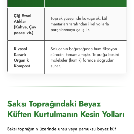
Çiğ Evsel
Toprak yüzeyinde kokuşarak, küf
Atıklar
mantarları tarafından ilkel yollarla
(Kahve, Çay
parçalanmaya çalışılır.
posası vb.)
Rivasol
Solucanın bağırsağında humifikasyon
Kararlı
sürecini tamamlamıştır. Toprağa besini
Organik
moleküler (hümik) formda doğrudan
Kompost
sunar.
Saksı Toprağındaki Beyaz
Küften Kurtulmanın Kesin Yolları
Saksı toprağının üzerinde unsu veya pamuksu beyaz küf