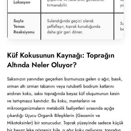
Lokasyon
tırmanabilir.
yoğunl
Suyla
Sulandığında geçici olarak
Sulan
Temas
şeffaflaşır, toprak kuruduğunda
beyaz 
Reaksiyonu
daha gür geri döner.
Küf Kokusunun Kaynağı: Toprağın
Altında Neler Oluyor?
Saksınızın yanından geçerken burnunuza gelen o ağır, basık,
orman altı orman tabanını veya rutubetli bodrum katlarını
andıran koku, saksı toprağında beyaz küf oluşumunun kesin
ve tartışmasız kanıtıdır. Bu koku, mantarların ve
mikroorganizmaların metabolik faaliyetleri sırasında açığa
çıkardığı Uçucu Organik Bileşiklerin (Geosmin ve
Mikotoksinler) bir sonucudur. Toprak yüzeyinde sadece küçük
bir beyaz leke görseniz bile, o ağır koku geliyorsa, toprağın