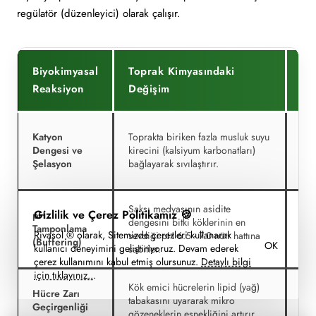
regülatör (düzenleyici) olarak çalışır.
Biyokimyasal
Toprak Kimyasındaki
Kü
Reaksiyon
Değişim
Etk
Top
Katyon
Toprakta biriken fazla musluk suyu
kab
Dengesi ve
kirecini (kalsiyum karbonatları)
ris
Şelasyon
bağlayarak sıvılaştırır.
başl
Saksı medyasının asidite
Gizlilik ve Çerez Politikamız 🍪
pH
Asi
dengesini bitki köklerinin en
Tamponlama
küf
Rivasol ® olarak, Sitemizde çerezleri kullanarak
sevdiği pH 6.5 - 7.0 nötr hattına
(Buffering)
enz
OK
kullanıcı deneyimini geliştiriyoruz. Devam ederek
sabitler.
çerez kullanımını kabul etmiş olursunuz.
Detaylı bilgi
için tıklayınız..
.
Kök emici hücrelerin lipid (yağ)
Asf
Hücre Zarı
tabakasını uyararak mikro
düş
Geçirgenliği
gözeneklerin esnekliğini artırır.
ele