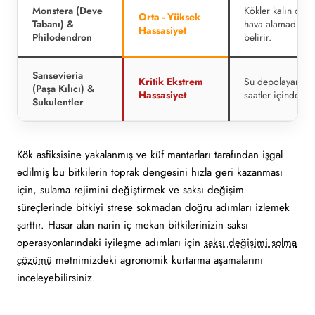
Monstera (Deve
Kökler kalın olm
Orta - Yüksek
Tabanı) &
hava alamadığınd
Hassasiyet
Philodendron
belirir.
Sansevieria
Kritik Ekstrem
Su depolayan kök
(Paşa Kılıcı) &
Hassasiyet
saatler içinde sı
Sukulentler
Kök asfiksisine yakalanmış ve küf mantarları tarafından işgal
edilmiş bu bitkilerin toprak dengesini hızla geri kazanması
için, sulama rejimini değiştirmek ve saksı değişim
süreçlerinde bitkiyi strese sokmadan doğru adımları izlemek
şarttır. Hasar alan narin iç mekan bitkilerinizin saksı
operasyonlarındaki iyileşme adımları için
saksı değişimi solma
çözümü
metnimizdeki agronomik kurtarma aşamalarını
inceleyebilirsiniz.