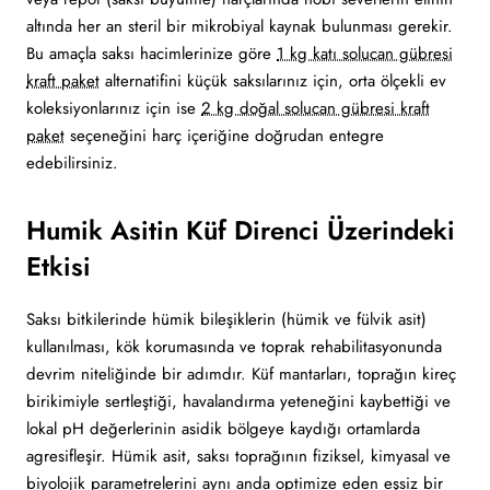
altında her an steril bir mikrobiyal kaynak bulunması gerekir.
Bu amaçla saksı hacimlerinize göre
1 kg katı solucan gübresi
kraft paket
alternatifini küçük saksılarınız için, orta ölçekli ev
koleksiyonlarınız için ise
2 kg doğal solucan gübresi kraft
paket
seçeneğini harç içeriğine doğrudan entegre
edebilirsiniz.
Humik Asitin Küf Direnci Üzerindeki
Etkisi
Saksı bitkilerinde hümik bileşiklerin (hümik ve fülvik asit)
kullanılması, kök korumasında ve toprak rehabilitasyonunda
devrim niteliğinde bir adımdır. Küf mantarları, toprağın kireç
birikimiyle sertleştiği, havalandırma yeteneğini kaybettiği ve
lokal pH değerlerinin asidik bölgeye kaydığı ortamlarda
agresifleşir. Hümik asit, saksı toprağının fiziksel, kimyasal ve
biyolojik parametrelerini aynı anda optimize eden eşsiz bir