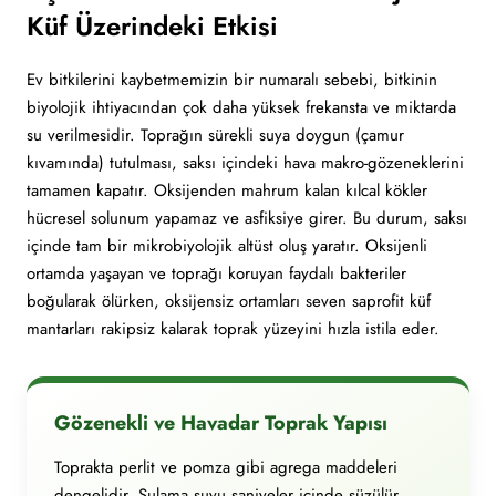
Küf Üzerindeki Etkisi
Ev bitkilerini kaybetmemizin bir numaralı sebebi, bitkinin
biyolojik ihtiyacından çok daha yüksek frekansta ve miktarda
su verilmesidir. Toprağın sürekli suya doygun (çamur
kıvamında) tutulması, saksı içindeki hava makro-gözeneklerini
tamamen kapatır. Oksijenden mahrum kalan kılcal kökler
hücresel solunum yapamaz ve asfiksiye girer. Bu durum, saksı
içinde tam bir mikrobiyolojik altüst oluş yaratır. Oksijenli
ortamda yaşayan ve toprağı koruyan faydalı bakteriler
boğularak ölürken, oksijensiz ortamları seven saprofit küf
mantarları rakipsiz kalarak toprak yüzeyini hızla istila eder.
Gözenekli ve Havadar Toprak Yapısı
Toprakta perlit ve pomza gibi agrega maddeleri
dengelidir. Sulama suyu saniyeler içinde süzülür.