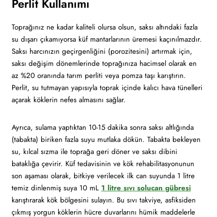
Perlit Kullanımı
Toprağınız ne kadar kaliteli olursa olsun, saksı altındaki fazla
su dışarı çıkamıyorsa küf mantarlarının üremesi kaçınılmazdır.
Saksı harcınızın geçirgenliğini (porozitesini) artırmak için,
saksı değişim dönemlerinde toprağınıza hacimsel olarak en
az %20 oranında tarım perliti veya pomza taşı karıştırın.
Perlit, su tutmayan yapısıyla toprak içinde kalıcı hava tünelleri
açarak köklerin nefes almasını sağlar.
Ayrıca, sulama yaptıktan 10-15 dakika sonra saksı altlığında
(tabakta) biriken fazla suyu mutlaka dökün. Tabakta bekleyen
su, kılcal sızma ile toprağa geri döner ve saksı dibini
bataklığa çevirir. Küf tedavisinin ve kök rehabilitasyonunun
son aşaması olarak, bitkiye verilecek ilk can suyunda 1 litre
temiz dinlenmiş suya 10 mL
1 litre sıvı solucan gübresi
karıştırarak kök bölgesini sulayın. Bu sıvı takviye, asfiksiden
çıkmış yorgun köklerin hücre duvarlarını hümik maddelerle