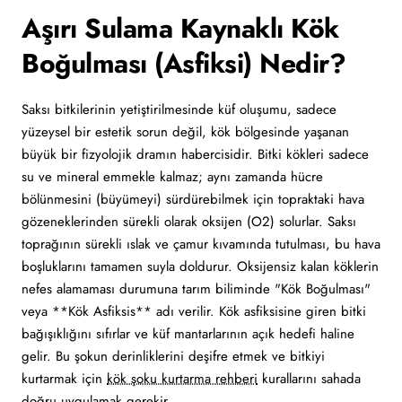
Aşırı Sulama Kaynaklı Kök
Boğulması (Asfiksi) Nedir?
Saksı bitkilerinin yetiştirilmesinde küf oluşumu, sadece
yüzeysel bir estetik sorun değil, kök bölgesinde yaşanan
büyük bir fizyolojik dramın habercisidir. Bitki kökleri sadece
su ve mineral emmekle kalmaz; aynı zamanda hücre
bölünmesini (büyümeyi) sürdürebilmek için topraktaki hava
gözeneklerinden sürekli olarak oksijen (O2) solurlar. Saksı
toprağının sürekli ıslak ve çamur kıvamında tutulması, bu hava
boşluklarını tamamen suyla doldurur. Oksijensiz kalan köklerin
nefes alamaması durumuna tarım biliminde "Kök Boğulması"
veya **Kök Asfiksis** adı verilir. Kök asfiksisine giren bitki
bağışıklığını sıfırlar ve küf mantarlarının açık hedefi haline
gelir. Bu şokun derinliklerini deşifre etmek ve bitkiyi
kurtarmak için
kök şoku kurtarma rehberi
kurallarını sahada
doğru uygulamak gerekir.