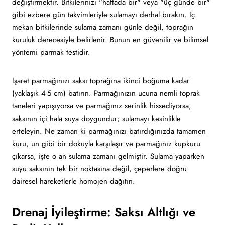
değiştirmektir. Bitkilerinizi "haftada bir" veya "üç günde bir"
gibi ezbere gün takvimleriyle sulamayı derhal bırakın. İç
mekan bitkilerinde sulama zamanı günle değil, toprağın
kuruluk derecesiyle belirlenir. Bunun en güvenilir ve bilimsel
yöntemi parmak testidir.
İşaret parmağınızı saksı toprağına ikinci boğuma kadar
(yaklaşık 4-5 cm) batırın. Parmağınızın ucuna nemli toprak
taneleri yapışıyorsa ve parmağınız serinlik hissediyorsa,
saksının içi hala suya doygundur; sulamayı kesinlikle
erteleyin. Ne zaman ki parmağınızı batırdığınızda tamamen
kuru, un gibi bir dokuyla karşılaşır ve parmağınız kupkuru
çıkarsa, işte o an sulama zamanı gelmiştir. Sulama yaparken
suyu saksının tek bir noktasına değil, çeperlere doğru
dairesel hareketlerle homojen dağıtın.
Drenaj İyileştirme: Saksı Altlığı ve