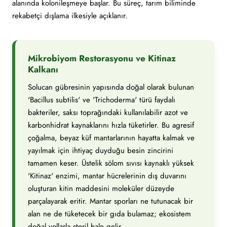
alanında kolonileşmeye başlar. Bu süreç, tarım biliminde
rekabetçi dışlama ilkesiyle açıklanır.
Mikrobiyom Restorasyonu ve Kitinaz
Kalkanı
Solucan gübresinin yapısında doğal olarak bulunan
'Bacillus subtilis' ve 'Trichoderma' türü faydalı
bakteriler, saksı toprağındaki kullanılabilir azot ve
karbonhidrat kaynaklarını hızla tüketirler. Bu agresif
çoğalma, beyaz küf mantarlarının hayatta kalmak ve
yayılmak için ihtiyaç duyduğu besin zincirini
tamamen keser. Üstelik sölom sıvısı kaynaklı yüksek
'Kitinaz' enzimi, mantar hücrelerinin dış duvarını
oluşturan kitin maddesini moleküler düzeyde
parçalayarak eritir. Mantar sporları ne tutunacak bir
alan ne de tüketecek bir gıda bulamaz; ekosistem
doğal yollarla steril hale gelir.