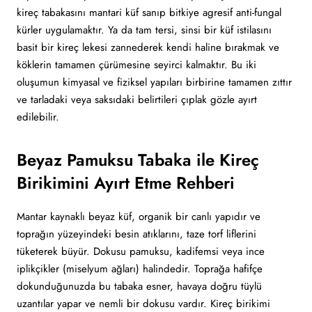
kireç tabakasını mantari küf sanıp bitkiye agresif anti-fungal
kürler uygulamaktır. Ya da tam tersi, sinsi bir küf istilasını
basit bir kireç lekesi zannederek kendi haline bırakmak ve
köklerin tamamen çürümesine seyirci kalmaktır. Bu iki
oluşumun kimyasal ve fiziksel yapıları birbirine tamamen zıttır
ve tarladaki veya saksıdaki belirtileri çıplak gözle ayırt
edilebilir.
Beyaz Pamuksu Tabaka ile Kireç
Birikimini Ayırt Etme Rehberi
Mantar kaynaklı beyaz küf, organik bir canlı yapıdır ve
toprağın yüzeyindeki besin atıklarını, taze torf liflerini
tüketerek büyür. Dokusu pamuksu, kadifemsi veya ince
iplikçikler (miselyum ağları) halindedir. Toprağa hafifçe
dokunduğunuzda bu tabaka esner, havaya doğru tüylü
uzantılar yapar ve nemli bir dokusu vardır. Kireç birikimi