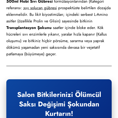
500ml Hobi Sıvı Gübresi
formülasyonlarından (Kategori
referansı:
sıvı solucan gübresi
prospektüste belirtilen dozajda
eklenmelidir. Bu likit biyostimülan; içindeki serbest L-Amino
asitler (özellikle Prolin ve Glisin) sayesinde bitkinin
Transplantasyon Şokunu
saatler içinde bloke eder. Kök
hücreleri sıvı enzimlerle yıkanır, yaralar hızla kapanır (Kallus
oluşumu) ve bitkiniz hiçbir pörsüme, sararma veya yaprak
dökümü yaşamadan yeni saksısında devasa bir vejetatif
patlamaya (büyümeye) geçer.
Salon Bitkilerinizi Ölümcül
Saksı Değişimi Şokundan
Kurtarın!