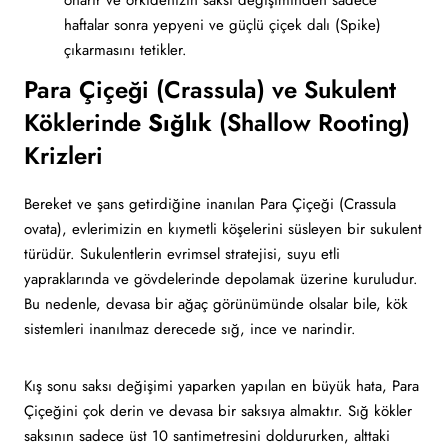
onarır ve orkidenizin saksı değişiminden sadece
haftalar sonra yepyeni ve güçlü çiçek dalı (Spike)
çıkarmasını tetikler.
Para Çiçeği (Crassula) ve Sukulent
Köklerinde
Sığlık
(Shallow Rooting)
Krizleri
Bereket ve şans getirdiğine inanılan Para Çiçeği (Crassula
ovata), evlerimizin en kıymetli köşelerini süsleyen bir sukulent
türüdür. Sukulentlerin evrimsel stratejisi, suyu etli
yapraklarında ve gövdelerinde depolamak üzerine kuruludur.
Bu nedenle, devasa bir ağaç görünümünde olsalar bile, kök
sistemleri inanılmaz derecede sığ, ince ve narindir.
Kış sonu saksı değişimi yaparken yapılan en büyük hata, Para
Çiçeğini çok derin ve devasa bir saksıya almaktır. Sığ kökler
saksının sadece üst 10 santimetresini doldururken, alttaki