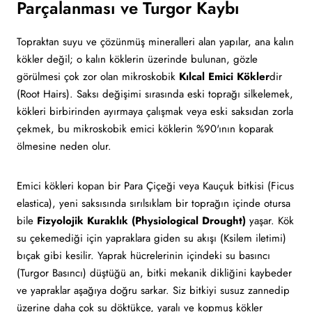
Parçalanması ve Turgor Kaybı
Topraktan suyu ve çözünmüş mineralleri alan yapılar, ana kalın
kökler değil; o kalın köklerin üzerinde bulunan, gözle
görülmesi çok zor olan mikroskobik
Kılcal Emici Kökler
dir
(Root Hairs). Saksı değişimi sırasında eski toprağı silkelemek,
kökleri birbirinden ayırmaya çalışmak veya eski saksıdan zorla
çekmek, bu mikroskobik emici köklerin %90'ının koparak
ölmesine neden olur.
Emici kökleri kopan bir Para Çiçeği veya Kauçuk bitkisi (Ficus
elastica), yeni saksısında sırılsıklam bir toprağın içinde otursa
bile
Fizyolojik Kuraklık (Physiological Drought)
yaşar. Kök
su çekemediği için yapraklara giden su akışı (Ksilem iletimi)
bıçak gibi kesilir. Yaprak hücrelerinin içindeki su basıncı
(Turgor Basıncı) düştüğü an, bitki mekanik dikliğini kaybeder
ve yapraklar aşağıya doğru sarkar. Siz bitkiyi susuz zannedip
üzerine daha çok su döktükçe, yaralı ve kopmuş kökler