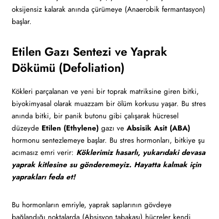
oksijensiz kalarak anında çürümeye (Anaerobik fermantasyon)
başlar.
Etilen Gazı Sentezi ve Yaprak
Dökümü (Defoliation)
Kökleri parçalanan ve yeni bir toprak matriksine giren bitki,
biyokimyasal olarak muazzam bir ölüm korkusu yaşar. Bu stres
anında bitki, bir panik butonu gibi çalışarak hücresel
düzeyde
Etilen (Ethylene)
gazı ve
Absisik Asit (ABA)
hormonu sentezlemeye başlar. Bu stres hormonları, bitkiye şu
acımasız emri verir:
Köklerimiz hasarlı, yukarıdaki devasa
yaprak kitlesine su gönderemeyiz. Hayatta kalmak için
yaprakları feda et!
Bu hormonların emriyle, yaprak saplarının gövdeye
bağlandığı noktalarda (Absisyon tabakası) hücreler kendi