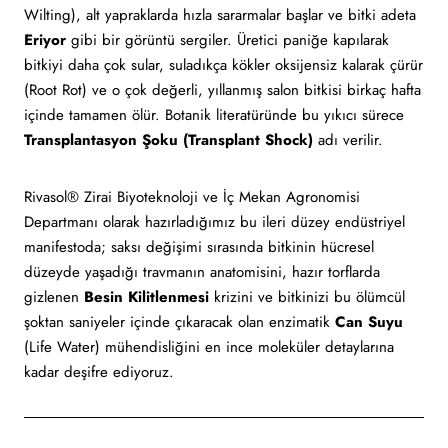
Wilting), alt yapraklarda hızla sararmalar başlar ve bitki adeta
Eriyor
gibi bir görüntü sergiler. Üretici paniğe kapılarak
bitkiyi daha çok sular, suladıkça kökler oksijensiz kalarak çürür
(Root Rot) ve o çok değerli, yıllanmış salon bitkisi birkaç hafta
içinde tamamen ölür. Botanik literatüründe bu yıkıcı sürece
Transplantasyon Şoku (Transplant Shock)
adı verilir.
Rivasol® Zirai Biyoteknoloji ve İç Mekan Agronomisi
Departmanı olarak hazırladığımız bu ileri düzey endüstriyel
manifestoda; saksı değişimi sırasında bitkinin hücresel
düzeyde yaşadığı travmanın anatomisini, hazır torflarda
gizlenen
Besin Kilitlenmesi
krizini ve bitkinizi bu ölümcül
şoktan saniyeler içinde çıkaracak olan enzimatik
Can Suyu
(Life Water) mühendisliğini en ince moleküler detaylarına
kadar deşifre ediyoruz.