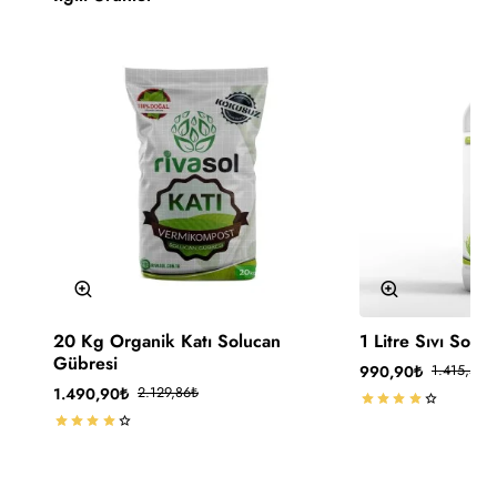
-30%
-30%
20 Kg Organik Katı Solucan
1 Litre Sıvı Solu
🔥 Çok Satan
Gübresi
990,90₺
1.415,57₺
Kargo Ücretsiz
1.490,90₺
2.129,86₺