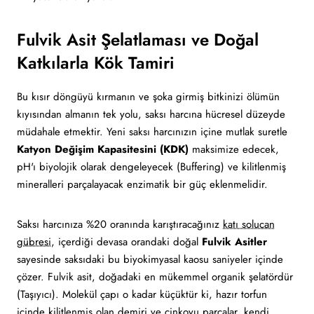
Fulvik Asit Şelatlaması ve Doğal
Katkılarla Kök Tamiri
Bu kısır döngüyü kırmanın ve şoka girmiş bitkinizi ölümün
kıyısından almanın tek yolu, saksı harcına hücresel düzeyde
müdahale etmektir. Yeni saksı harcınızın içine mutlak suretle
Katyon Değişim Kapasitesini (KDK)
maksimize edecek,
pH'ı biyolojik olarak dengeleyecek (Buffering) ve kilitlenmiş
mineralleri parçalayacak enzimatik bir güç eklenmelidir.
Saksı harcınıza %20 oranında karıştıracağınız
katı solucan
gübresi
, içerdiği devasa orandaki doğal
Fulvik Asitler
sayesinde saksıdaki bu biyokimyasal kaosu saniyeler içinde
çözer. Fulvik asit, doğadaki en mükemmel organik şelatördür
(Taşıyıcı). Molekül çapı o kadar küçüktür ki, hazır torfun
içinde kilitlenmiş olan demiri ve çinkoyu parçalar, kendi