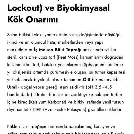
Lockout) ve Biyokimyasal
Kök Onarımı
Salon bitkisi koleksiyonerlerinin saksı değişiminde düştüğü
ikinci ve en ölümcül hata, marketlerden veya yapı
marketlerden
İç Mekan Bitki Toprağı
adı altında satılan
steril, cansız ve ucuz torf (Peat Moss) karışımlarını doğrudan
kullanmaktır. Torf, bataklık yosunlarının (Sphagnum) binlerce
yıl oksijensiz ortamda çürümesiyle oluşan, su tutma kapasitesi
yüksek ancak biyolojik olarak tamamen
Ölü
bir materyaldir.
Üstelik doğal yapısı gereği aşırı asidiktir (pH 3.5 - 4.5
bandındadır). Üretici firmalar bu asiditeyi kırmak için torfun
içine kireç (Kalsiyum Karbonat) ve bitkiyi raflarda yeşil tutsun
diye sentetik NPK (Azot-Fosfor-Potasyum) granülleri eklerler.
Kökleri saksı değişimi sırasında parçalanmış, kanayan ve