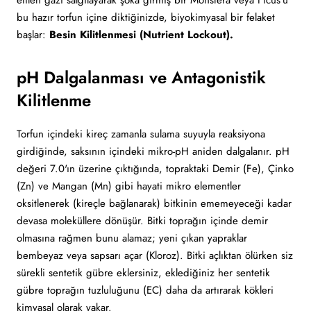
etilen gazı salgılayarak şoka girmiş bir Monstera veya Ficus'u
bu hazır torfun içine diktiğinizde, biyokimyasal bir felaket
başlar:
Besin Kilitlenmesi (Nutrient Lockout).
pH Dalgalanması ve Antagonistik
Kilitlenme
Torfun içindeki kireç zamanla sulama suyuyla reaksiyona
girdiğinde, saksının içindeki mikro-pH aniden dalgalanır. pH
değeri 7.0'ın üzerine çıktığında, topraktaki Demir (Fe), Çinko
(Zn) ve Mangan (Mn) gibi hayati mikro elementler
oksitlenerek (kireçle bağlanarak) bitkinin ememeyeceği kadar
devasa moleküllere dönüşür. Bitki toprağın içinde demir
olmasına rağmen bunu alamaz; yeni çıkan yapraklar
bembeyaz veya sapsarı açar (Kloroz). Bitki açlıktan ölürken siz
sürekli sentetik gübre eklersiniz, eklediğiniz her sentetik
gübre toprağın tuzluluğunu (EC) daha da artırarak kökleri
kimyasal olarak yakar.