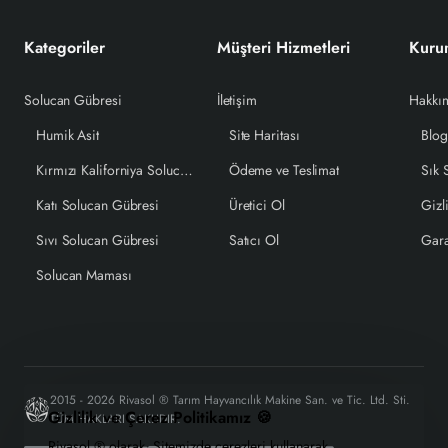
Kategoriler
Müşteri Hizmetleri
Kuru
Solucan Gübresi
İletişim
Hakkı
Humik Asit
Site Haritası
Blo
Kırmızı Kaliforniya Solucanı
Ödeme ve Teslimat
Sık 
Katı Solucan Gübresi
Üretici Ol
Gizli
Sıvı Solucan Gübresi
Satıcı Ol
Gara
Solucan Maması
2015 - 2026 Rivasol ® Tarım Hayvancılık Makine San. ve Tic. Ltd. Sti.
Gizlilik ve Çerez Politikamız 🍪
TÜM HAKLARI SAKLIDIR.
Rivasol ® olarak, Sitemizde çerezleri kullanarak