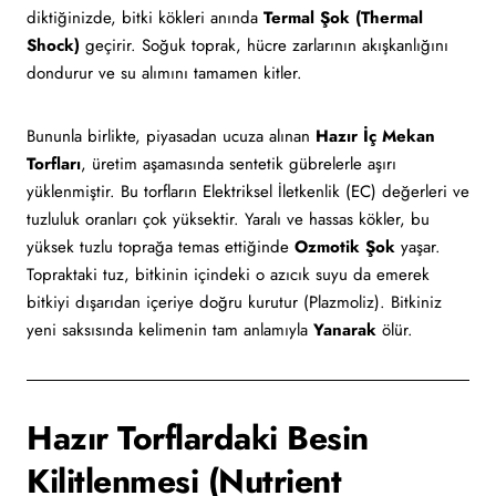
diktiğinizde, bitki kökleri anında
Termal Şok (Thermal
Shock)
geçirir. Soğuk toprak, hücre zarlarının akışkanlığını
dondurur ve su alımını tamamen kitler.
Bununla birlikte, piyasadan ucuza alınan
Hazır İç Mekan
Torfları
, üretim aşamasında sentetik gübrelerle aşırı
yüklenmiştir. Bu torfların Elektriksel İletkenlik (EC) değerleri ve
tuzluluk oranları çok yüksektir. Yaralı ve hassas kökler, bu
yüksek tuzlu toprağa temas ettiğinde
Ozmotik Şok
yaşar.
Topraktaki tuz, bitkinin içindeki o azıcık suyu da emerek
bitkiyi dışarıdan içeriye doğru kurutur (Plazmoliz). Bitkiniz
yeni saksısında kelimenin tam anlamıyla
Yanarak
ölür.
Hazır Torflardaki Besin
Kilitlenmesi (Nutrient