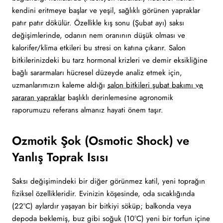
kendini eritmeye başlar ve yeşil, sağlıklı görünen yapraklar
patır patır dökülür. Özellikle kış sonu (Şubat ayı) saksı
değişimlerinde, odanın nem oranının düşük olması ve
kalorifer/klima etkileri bu stresi on katına çıkarır. Salon
bitkilerinizdeki bu tarz hormonal krizleri ve demir eksikliğine
bağlı sararmaları hücresel düzeyde analiz etmek için,
uzmanlarımızın kaleme aldığı
salon bitkileri şubat bakımı ve
sararan yapraklar
başlıklı derinlemesine agronomik
raporumuzu referans almanız hayati önem taşır.
Ozmotik Şok (Osmotic Shock) ve
Yanlış Toprak Isısı
Saksı değişimindeki bir diğer görünmez katil, yeni toprağın
fiziksel özellikleridir. Evinizin köşesinde, oda sıcaklığında
(22°C) aylardır yaşayan bir bitkiyi söküp; balkonda veya
depoda beklemiş, buz gibi soğuk (10°C) yeni bir torfun içine