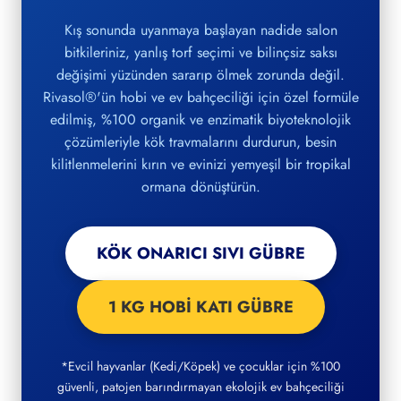
Kış sonunda uyanmaya başlayan nadide salon
bitkileriniz, yanlış torf seçimi ve bilinçsiz saksı
değişimi yüzünden sararıp ölmek zorunda değil.
Rivasol®'ün hobi ve ev bahçeciliği için özel formüle
edilmiş, %100 organik ve enzimatik biyoteknolojik
çözümleriyle kök travmalarını durdurun, besin
kilitlenmelerini kırın ve evinizi yemyeşil bir tropikal
ormana dönüştürün.
KÖK ONARICI SIVI GÜBRE
1 KG HOBİ KATI GÜBRE
*Evcil hayvanlar (Kedi/Köpek) ve çocuklar için %100
güvenli, patojen barındırmayan ekolojik ev bahçeciliği