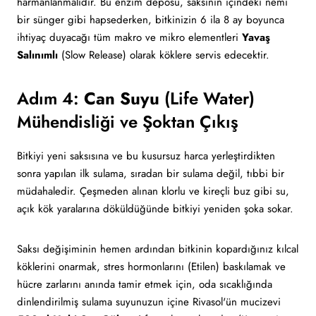
harmanlanmalıdır. Bu enzim deposu, saksının içindeki nemi
bir sünger gibi hapsederken, bitkinizin 6 ila 8 ay boyunca
ihtiyaç duyacağı tüm makro ve mikro elementleri
Yavaş
Salınımlı
(Slow Release) olarak köklere servis edecektir.
Adım 4:
Can Suyu
(Life Water)
Mühendisliği ve Şoktan Çıkış
Bitkiyi yeni saksısına ve bu kusursuz harca yerleştirdikten
sonra yapılan ilk sulama, sıradan bir sulama değil, tıbbi bir
müdahaledir. Çeşmeden alınan klorlu ve kireçli buz gibi su,
açık kök yaralarına döküldüğünde bitkiyi yeniden şoka sokar.
Saksı değişiminin hemen ardından bitkinin kopardığınız kılcal
köklerini onarmak, stres hormonlarını (Etilen) baskılamak ve
hücre zarlarını anında tamir etmek için, oda sıcaklığında
dinlendirilmiş sulama suyunuzun içine Rivasol'ün mucizevi