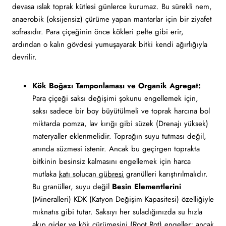
devasa ıslak toprak kütlesi günlerce kurumaz. Bu sürekli nem,
anaerobik (oksijensiz) çürüme yapan mantarlar için bir ziyafet
sofrasıdır. Para çiçeğinin önce kökleri pelte gibi erir,
ardından o kalın gövdesi yumuşayarak bitki kendi ağırlığıyla
devrilir.
Kök Boğazı Tamponlaması ve Organik Agregat:
Para çiçeği saksı değişimi şokunu engellemek için,
saksı sadece bir boy büyütülmeli ve toprak harcına bol
miktarda pomza, lav kırığı gibi süzek (Drenajı yüksek)
materyaller eklenmelidir. Toprağın suyu tutması değil,
anında süzmesi istenir. Ancak bu geçirgen toprakta
bitkinin besinsiz kalmasını engellemek için harca
mutlaka
katı solucan gübresi
granülleri karıştırılmalıdır.
Bu granüller, suyu değil
Besin Elementlerini
(Mineralleri) KDK (Katyon Değişim Kapasitesi) özelliğiyle
mıknatıs gibi tutar. Saksıyı her suladığınızda su hızla
akıp gider ve kök çürümesini (Root Rot) engeller; ancak