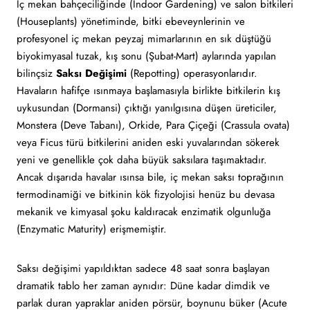
İç mekan bahçeciliğinde (Indoor Gardening) ve salon bitkileri
(Houseplants) yönetiminde, bitki ebeveynlerinin ve
profesyonel iç mekan peyzaj mimarlarının en sık düştüğü
biyokimyasal tuzak, kış sonu (Şubat-Mart) aylarında yapılan
bilinçsiz
Saksı Değişimi
(Repotting) operasyonlarıdır.
Havaların hafifçe ısınmaya başlamasıyla birlikte bitkilerin kış
uykusundan (Dormansi) çıktığı yanılgısına düşen üreticiler,
Monstera (Deve Tabanı), Orkide, Para Çiçeği (Crassula ovata)
veya Ficus türü bitkilerini aniden eski yuvalarından sökerek
yeni ve genellikle çok daha büyük saksılara taşımaktadır.
Ancak dışarıda havalar ısınsa bile, iç mekan saksı toprağının
termodinamiği ve bitkinin kök fizyolojisi henüz bu devasa
mekanik ve kimyasal şoku kaldıracak enzimatik olgunluğa
(Enzymatic Maturity) erişmemiştir.
Saksı değişimi yapıldıktan sadece 48 saat sonra başlayan
dramatik tablo her zaman aynıdır: Düne kadar dimdik ve
parlak duran yapraklar aniden pörsür, boynunu büker (Acute