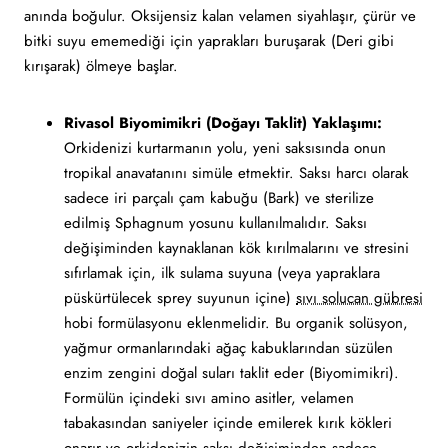
anında boğulur. Oksijensiz kalan velamen siyahlaşır, çürür ve
bitki suyu ememediği için yaprakları buruşarak (Deri gibi
kırışarak) ölmeye başlar.
Rivasol Biyomimikri (Doğayı Taklit) Yaklaşımı:
Orkidenizi kurtarmanın yolu, yeni saksısında onun
tropikal anavatanını simüle etmektir. Saksı harcı olarak
sadece iri parçalı çam kabuğu (Bark) ve sterilize
edilmiş Sphagnum yosunu kullanılmalıdır. Saksı
değişiminden kaynaklanan kök kırılmalarını ve stresini
sıfırlamak için, ilk sulama suyuna (veya yapraklara
püskürtülecek sprey suyunun içine)
sıvı solucan gübresi
hobi formülasyonu eklenmelidir. Bu organik solüsyon,
yağmur ormanlarındaki ağaç kabuklarından süzülen
enzim zengini doğal suları taklit eder (Biyomimikri).
Formülün içindeki sıvı amino asitler, velamen
tabakasından saniyeler içinde emilerek kırık kökleri