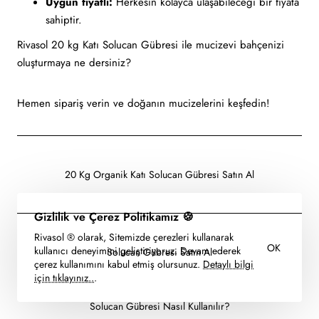
Uygun fiyatlı:
Herkesin kolayca ulaşabileceği bir fiyata
sahiptir.
Rivasol 20 kg Katı Solucan Gübresi ile mucizevi bahçenizi
oluşturmaya ne dersiniz?
Hemen sipariş verin ve doğanın mucizelerini keşfedin!
20 Kg Organik Katı Solucan Gübresi Satın Al
Gizlilik ve Çerez Politikamız 🍪
Rivasol ® olarak, Sitemizde çerezleri kullanarak
OK
kullanıcı deneyimini geliştiriyoruz. Devam ederek
Solucan Gübresi Satın Al
çerez kullanımını kabul etmiş olursunuz.
Detaylı bilgi
için tıklayınız..
.
Solucan Gübresi Nasıl Kullanılır?