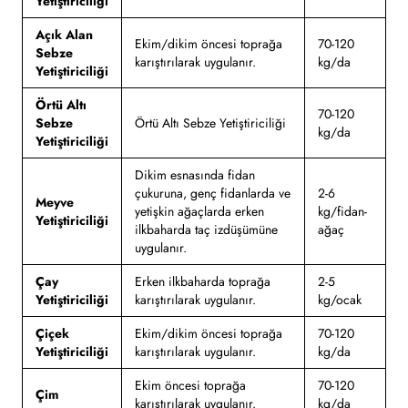
Yetiştiriciliği
Açık Alan
Ekim/dikim öncesi toprağa
70-120
Sebze
karıştırılarak uygulanır.
kg/da
Yetiştiriciliği
Örtü Altı
70-120
Sebze
Örtü Altı Sebze Yetiştiriciliği
kg/da
Yetiştiriciliği
Dikim esnasında fidan
çukuruna, genç fidanlarda ve
2-6
Meyve
yetişkin ağaçlarda erken
kg/fidan-
Yetiştiriciliği
ilkbaharda taç izdüşümüne
ağaç
uygulanır.
Çay
Erken ilkbaharda toprağa
2-5
Yetiştiriciliği
karıştırılarak uygulanır.
kg/ocak
Çiçek
Ekim/dikim öncesi toprağa
70-120
Yetiştiriciliği
karıştırılarak uygulanır.
kg/da
Ekim öncesi toprağa
70-120
Çim
karıştırılarak uygulanır.
kg/da