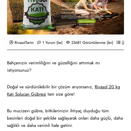
RivasolTarim
1 Yorum (lar)
23681 Görüntülenme (ler)
Ürün 
Bahçenizin verimliliğini ve güzelliğini artırmak mı
istiyorsunuz?
Doğal ve sürdürülebilir bir çözüm arıyorsanız,
Rivasol 20 kg
Katı Solucan Gübresi
tam size göre!
Bu mucizevi gübre, bitkilerinizin ihtiyaç duyduğu tüm
besinleri doğal bir şekilde sağlayarak onları daha güçlü, daha
sağlıklı ve daha verimli hale getirir.