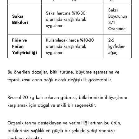
Saksı
Saksı harcına %10-30
Saksı
Boyutunun
oranında karıştırılarak
Bitkileri
3/1
uygulanır.
Oranında
Fide ve
Kullanılacak harca %10-30
2-6
Fidan
oranında karıştırılarak
kg/fidan-
Yetiştiriciliği
uygulanır.
ağaç
Bu önerilen dozajlar, bitki türüne, büyüme aşamasına ve
toprak koşullarına bağlı olarak değişiklik gösterebilir.
Rivasol 20 kg katı solucan gübresi, bitkilerinizin ihtiyaçlarını
karşılamak için doğal ve etkili bir seçenektir.
Organik tarımı destekleyen ve verimliliği artıran bu ürün,
bitkilerinizi sağlıklı ve güçlü bir şekilde yetiştirmenize
yardımcı olacaktır.