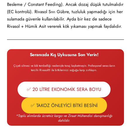
Besleme / Constant Feeding). Ancak dozaj düşük tutulmalıdır
(EC kontrolü). Rivasol Sıvı Gübre, tuzluluk yapmadığı için her
sulamada güvenle kullanılabilir. Ayda bir kez de sadece
Rivasol + Hümik Asit vererek kök yıkaması yapmak faydalıdır.
Seranızda Kış Uykusuna Son Verin!
Çiçek silmesi ve kök tembelliği nedeniyle tonaj kaybetmeyin. Profesyonel seracıların
tercihi Rivasol® ile bitkilerinizi soğuğa karşı zırhlayın.
✅ 20 LİTRE EKONOMİK SERA BOYU
✅ TAKOZ ÖNLEYİCİ BİTKİ BESİNİ
*Toplu alımlarda ücretsiz kargo ve Ziraat Mühendisi danışmanlığı
dahildir.