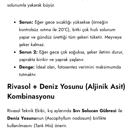
solunumla yakarak büyür.
Sorun:
Eğer gece sıcaklığı yüksekse (örneğin
kontrolsüz ısıtma ile 20°C), bitki çok hızlı solunum
yapar ve gündüz ürettiği tüm şekeri tüketir. Meyveye
şeker kalmaz.
Sorun 2:
Eğer gece çok soğuksa, şeker iletimi durur,
yaprakta birikir ve yaprak yaşlanır.
Denge:
İdeal olan, fotosentez verimini maksimumda
tutmaktır.
Rivasol + Deniz Yosunu (Aljinik Asit)
Kombinasyonu
Rivasol Teknik Ekibi, kış aylarında
Sıvı Solucan Gübresi
ile
Deniz Yosunu
nun (Ascophyllum nodosum) birlikte
kullanılmasını (Tank Mix) önerir.