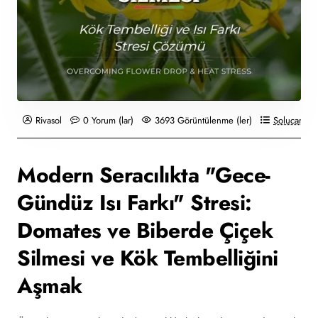
Rivasol
0 Yorum (lar)
3693 Görüntülenme (ler)
Solucan Gü
Modern Seracılıkta "Gece-
Gündüz Isı Farkı" Stresi:
Domates ve Biberde Çiçek
Silmesi ve Kök Tembelliğini
Aşmak