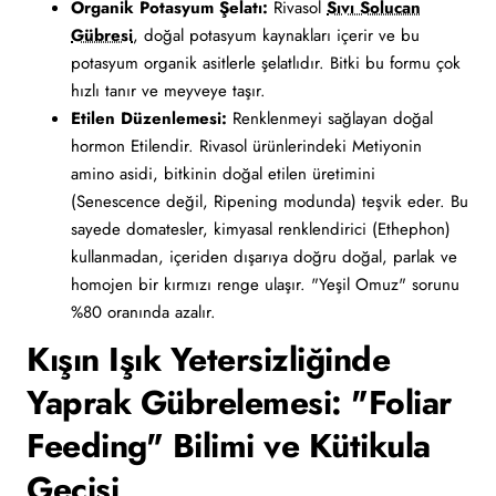
Organik Potasyum Şelatı:
Rivasol
Sıvı Solucan
Gübresi
, doğal potasyum kaynakları içerir ve bu
potasyum organik asitlerle şelatlıdır. Bitki bu formu çok
hızlı tanır ve meyveye taşır.
Etilen Düzenlemesi:
Renklenmeyi sağlayan doğal
hormon Etilendir. Rivasol ürünlerindeki Metiyonin
amino asidi, bitkinin doğal etilen üretimini
(Senescence değil, Ripening modunda) teşvik eder. Bu
sayede domatesler, kimyasal renklendirici (Ethephon)
kullanmadan, içeriden dışarıya doğru doğal, parlak ve
homojen bir kırmızı renge ulaşır. "Yeşil Omuz" sorunu
%80 oranında azalır.
Kışın Işık Yetersizliğinde
Yaprak Gübrelemesi: "Foliar
Feeding" Bilimi ve Kütikula
Geçişi