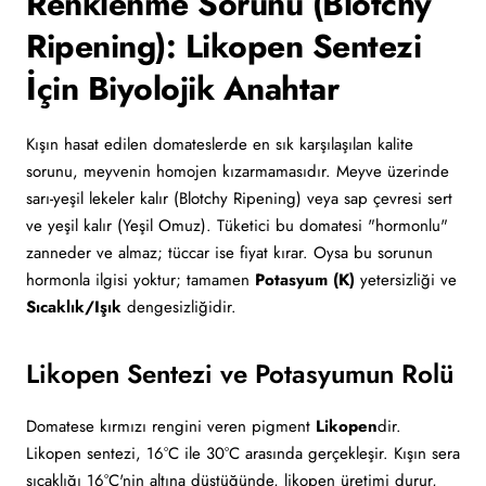
Renklenme Sorunu (Blotchy
Ripening): Likopen Sentezi
İçin Biyolojik Anahtar
Kışın hasat edilen domateslerde en sık karşılaşılan kalite
sorunu, meyvenin homojen kızarmamasıdır. Meyve üzerinde
sarı-yeşil lekeler kalır (Blotchy Ripening) veya sap çevresi sert
ve yeşil kalır (Yeşil Omuz). Tüketici bu domatesi "hormonlu"
zanneder ve almaz; tüccar ise fiyat kırar. Oysa bu sorunun
hormonla ilgisi yoktur; tamamen
Potasyum (K)
yetersizliği ve
Sıcaklık/Işık
dengesizliğidir.
Likopen Sentezi ve Potasyumun Rolü
Domatese kırmızı rengini veren pigment
Likopen
dir.
Likopen sentezi, 16°C ile 30°C arasında gerçekleşir. Kışın sera
sıcaklığı 16°C'nin altına düştüğünde, likopen üretimi durur,