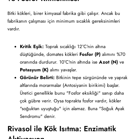
Bitki kökleri, birer kimyasal fabrika gibi çalışır. Ancak bu
fabrikanın çalışması için minimum sıcaklık gereksinimleri
vardır.
Kritik Eşik:
Toprak sıcaklığı 12°C'nin altına
düştüğünde, domates kökleri
Fosfor (P)
alımını %70
oranında durdurur. 10°C'nin altında ise
Azot (N)
ve
Potasyum (K)
alımı yavaşlar.
Görünür Belirti:
Bitkinin tepe sürgününde ve yaprak
altlarında morarmalar (Antosiyanin birikimi) başlar.
Üretici genellikle bunu "Fosfor eksikliği" sanıp daha
çok gübre verir. Oysa toprakta fosfor vardır, kökler
"soğuktan uyuştuğu" için alamaz. Buna "Soğuk Ayak
Sendromu" denir.
Rivasol ile Kök Isıtma: Enzimatik
Aktivasyon