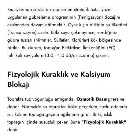
Kış aylarında seralarda yapılan en stratejik hata, yazın
uygulanan gübreleme programının (Fertigasyon) dozajını
azaltmadan devam ettirmektir. Oysa kışın bitkinin su tüketimi
(Transpirasyon) azalır. Bitki suyu çekmeyince, verdiğiniz
gübre tuzları (Nitratlar, Sülfatlar, Klorürler) kök bölgesinde
birikir. Bu durum, toprağın Elektriksel İletkenliğini (EC)
tehlikeli seviyelere (3.0 - 4.0 dS/m üzerine) çıkarır.
Fizyolojik Kuraklık ve Kalsiyum
Blokajı
Toprakta tuz yoğunluğu arttığında,
Ozmotik Basınç
tersine
döner. Normalde su topraktan köke geçerken; tuzlu ortamda
su, kökten toprağa geçme eğilimine girer. Bitki, ıslak
toprağın içinde susuzluk çeker. Buna
"Fizyolojik Kuraklık"
denir.