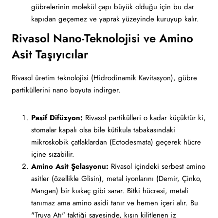
gübrelerinin molekül çapı büyük olduğu için bu dar
kapıdan geçemez ve yaprak yüzeyinde kuruyup kalır.
Rivasol Nano-Teknolojisi ve Amino
Asit Taşıyıcılar
Rivasol üretim teknolojisi (Hidrodinamik Kavitasyon), gübre
partiküllerini nano boyuta indirger.
Pasif Difüzyon:
Rivasol partikülleri o kadar küçüktür ki,
stomalar kapalı olsa bile kütikula tabakasındaki
mikroskobik çatlaklardan (Ectodesmata) geçerek hücre
içine sızabilir.
Amino Asit Şelasyonu:
Rivasol içindeki serbest amino
asitler (özellikle Glisin), metal iyonlarını (Demir, Çinko,
Mangan) bir kıskaç gibi sarar. Bitki hücresi, metali
tanımaz ama amino asidi tanır ve hemen içeri alır. Bu
"Truva Atı" taktiği sayesinde, kışın kilitlenen iz