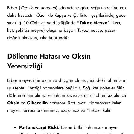
Biber (
Capsicum annuum
), domatese göre soğuk stresine çok
daha hassastır. Özellikle Kapya ve Çarliston çeşitlerinde, gece
sıcaklığı 10°C'nin altına düştüğünde
"Takoz Meyve"
(kısa,
küt, şekilsiz meyve) oluşumu başlar. Takoz meyve, pazar
değeri olmayan, ıskarta üründür.
Döllenme Hatası ve Oksin
Yetersizliği
Biber meyvesinin uzun ve düzgün olması, içindeki tohumların
(plasenta) ürettiği hormonlara bağlıdır. Soğukta polenler ölür,
döllenme tam olmaz ve tohum sayısı az olur. Tohum az olunca
Oksin
ve
Giberellin
hormonu üretilmez. Hormonsuz kalan
meyve hücresi bölünemez, uzayamaz ve "Takoz" kalır.
Partenokarpi Riski:
Bazen bitki, tohumsuz meyve