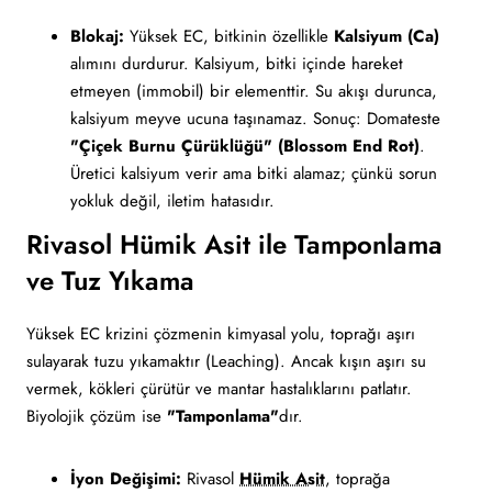
Blokaj:
Yüksek EC, bitkinin özellikle
Kalsiyum (Ca)
alımını durdurur. Kalsiyum, bitki içinde hareket
etmeyen (immobil) bir elementtir. Su akışı durunca,
kalsiyum meyve ucuna taşınamaz. Sonuç: Domateste
"Çiçek Burnu Çürüklüğü" (Blossom End Rot)
.
Üretici kalsiyum verir ama bitki alamaz; çünkü sorun
yokluk değil, iletim hatasıdır.
Rivasol Hümik Asit ile Tamponlama
ve Tuz Yıkama
Yüksek EC krizini çözmenin kimyasal yolu, toprağı aşırı
sulayarak tuzu yıkamaktır (Leaching). Ancak kışın aşırı su
vermek, kökleri çürütür ve mantar hastalıklarını patlatır.
Biyolojik çözüm ise
"Tamponlama"
dır.
İyon Değişimi:
Rivasol
Hümik Asit
, toprağa