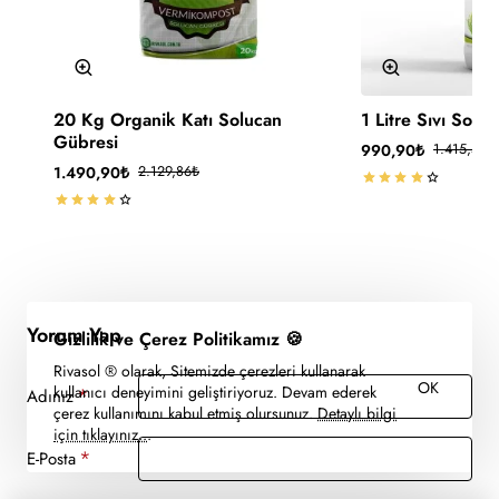
-30%
-30%
20 Kg Organik Katı Solucan
1 Litre Sıvı Solu
🔥 Çok Satan
Gübresi
990,90₺
1.415,57₺
Kargo Ücretsiz
1.490,90₺
2.129,86₺
Yorum Yap
Gizlilik ve Çerez Politikamız 🍪
Rivasol ® olarak, Sitemizde çerezleri kullanarak
OK
kullanıcı deneyimini geliştiriyoruz. Devam ederek
Adınız
çerez kullanımını kabul etmiş olursunuz.
Detaylı bilgi
için tıklayınız..
.
E-Posta