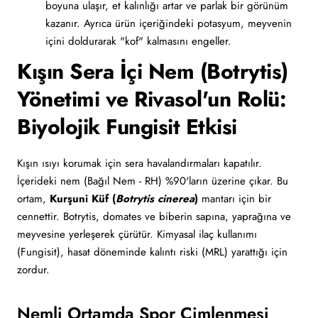
boyuna ulaşır, et kalınlığı artar ve parlak bir görünüm
kazanır. Ayrıca ürün içeriğindeki potasyum, meyvenin
içini doldurarak "kof" kalmasını engeller.
Kışın Sera İçi Nem (Botrytis)
Yönetimi ve Rivasol'un Rolü:
Biyolojik Fungisit Etkisi
Kışın ısıyı korumak için sera havalandırmaları kapatılır.
İçerideki nem (Bağıl Nem - RH) %90'ların üzerine çıkar. Bu
ortam,
Kurşuni Küf (
Botrytis cinerea
)
mantarı için bir
cennettir. Botrytis, domates ve biberin sapına, yaprağına ve
meyvesine yerleşerek çürütür. Kimyasal ilaç kullanımı
(Fungisit), hasat döneminde kalıntı riski (MRL) yarattığı için
zordur.
Nemli Ortamda Spor Çimlenmesi