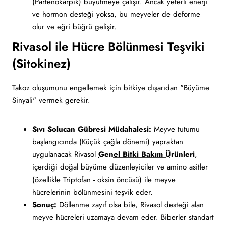
(Partenokarpik) büyütmeye çalışır. Ancak yeterli enerji
ve hormon desteği yoksa, bu meyveler de deforme
olur ve eğri büğrü gelişir.
Rivasol ile Hücre Bölünmesi Teşviki
(Sitokinez)
Takoz oluşumunu engellemek için bitkiye dışarıdan "Büyüme
Sinyali" vermek gerekir.
Sıvı Solucan Gübresi Müdahalesi:
Meyve tutumu
başlangıcında (Küçük çağla dönemi) yapraktan
uygulanacak Rivasol
Genel Bitki Bakım Ürünleri
,
içerdiği doğal büyüme düzenleyiciler ve amino asitler
(özellikle Triptofan - oksin öncüsü) ile meyve
hücrelerinin bölünmesini teşvik eder.
Sonuç:
Döllenme zayıf olsa bile, Rivasol desteği alan
meyve hücreleri uzamaya devam eder. Biberler standart