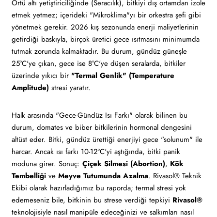
Örtü altı yetiştiriciliğinde (Seracılık), bitkiyi dış ortamdan izole
etmek yetmez; içerideki "Mikroklima"yı bir orkestra şefi gibi
yönetmek gerekir. 2026 kış sezonunda enerji maliyetlerinin
getirdiği baskıyla, birçok üretici gece ısıtmasını minimumda
tutmak zorunda kalmaktadır. Bu durum, gündüz güneşle
25°C'ye çıkan, gece ise 8°C'ye düşen seralarda, bitkiler
üzerinde yıkıcı bir
"Termal Genlik" (Temperature
Amplitude)
stresi yaratır.
Halk arasında "Gece-Gündüz Isı Farkı" olarak bilinen bu
durum, domates ve biber bitkilerinin hormonal dengesini
altüst eder. Bitki, gündüz ürettiği enerjiyi gece "solunum" ile
harcar. Ancak ısı farkı 10-12°C'yi aştığında, bitki panik
moduna girer. Sonuç:
Çiçek Silmesi (Abortion)
,
Kök
Tembelliği
ve
Meyve Tutumunda Azalma
. Rivasol® Teknik
Ekibi olarak hazırladığımız bu raporda; termal stresi yok
edemeseniz bile, bitkinin bu strese verdiği tepkiyi
Rivasol®
teknolojisiyle nasıl manipüle edeceğinizi ve salkımları nasıl