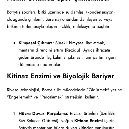
Botrytis sporları, bitki üzerinde su damlası (kondensasyon)
olduğunda çimlenir. Sera naylonundan damlayan su veya
bitkinin terlemesiyle oluşan ıslaklık, enfeksiyonu başlatır.
Kimyasal Çıkmaz:
Sürekli kimyasal ilaç atmak,
mantarın direncini artırır (Rezidü). Ayrıca ihracata
giden üründe ilaç kalıntısı çıkması, tüm partinin geri
dönmesine neden olur.
Kitinaz Enzimi ve Biyolojik Bariyer
Rivasol teknolojisi, Botrytis ile mücadelede "Öldürmek" yerine
"Engellemek" ve "Parçalamak" stratejisini kullanır.
Hücre Duvarı Parçalama:
Rivasol ürünleri (özellikle
Sıvı Solucan Gübresi), yoğun
Kitinaz Enzimi
içerir.
Botrytis mantarının hücre duvarı kitinden yapılmıştır.