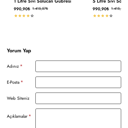
1 Litre Sıvı Solucan Gübresi
5 Litre Sıvı Solu
🔥 Çok Satan
990,90₺
1.415,57₺
990,90₺
1.415,57₺
Kargo Ücretsiz
Yorum Yap
Adınız
E-Posta
Web Siteniz
Açıklamalar