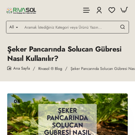
All
Aramak
İstediğiniz
Kategori
veya
Şeker Pancarında Solucan Gübresi
Ürünü
Nasıl Kullanılır?
Yazın...
Rivasol ® Blog
Şeker Pancarında Solucan Gübresi Nasıl
home
04
Tem