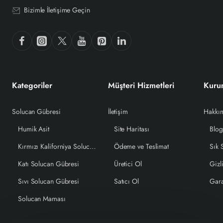
Bizimle İletişime Geçin
Kategoriler
Müşteri Hizmetleri
Kuru
Solucan Gübresi
İletişim
Hakkı
Humik Asit
Site Haritası
Blo
Kırmızı Kaliforniya Solucanı
Ödeme ve Teslimat
Sık 
Katı Solucan Gübresi
Üretici Ol
Gizli
Sıvı Solucan Gübresi
Satıcı Ol
Gara
Solucan Maması