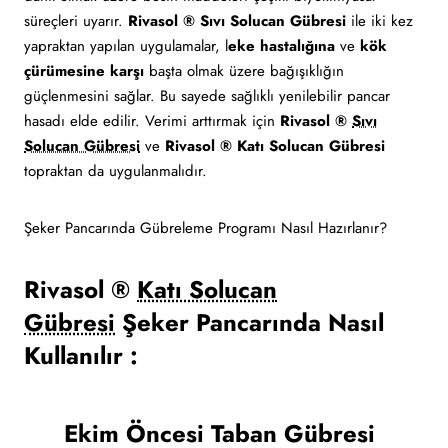
süreçleri uyarır.
Rivasol ® Sıvı Solucan Gübresi
ile iki kez
yapraktan yapılan uygulamalar, l
eke hastalığına
ve
kök
çürümesine karşı
başta olmak üzere bağışıklığın
güçlenmesini sağlar. Bu sayede sağlıklı yenilebilir pancar
hasadı elde edilir. Verimi arttırmak için
Rivasol ®
Sıvı
Solucan Gübresi
ve
Rivasol ® Katı Solucan Gübresi
topraktan da uygulanmalıdır.
Şeker Pancarında Gübreleme Programı Nasıl Hazırlanır?
Rivasol ®
Katı Solucan
Gübresi
Şeker Pancarında Nasıl
Kullanılır :
Ekim Öncesi Taban Gübresi