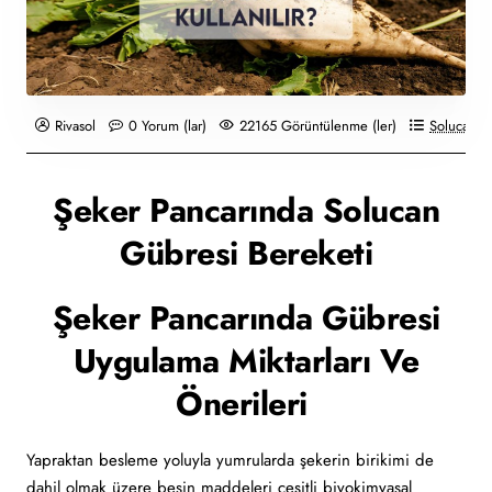
Rivasol
0 Yorum (lar)
22165 Görüntülenme (ler)
Solucan G
Şeker Pancarında Solucan
Gübresi Bereketi
Şeker Pancarında Gübresi
Uygulama Miktarları Ve
Önerileri
Yapraktan besleme yoluyla yumrularda şekerin birikimi de
dahil olmak üzere besin maddeleri çeşitli biyokimyasal