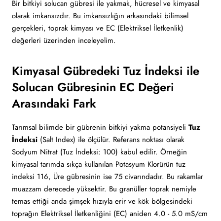
Bir bitkiyi solucan gübresi ile yakmak, hücresel ve kimyasal
olarak imkansızdır. Bu imkansızlığın arkasındaki bilimsel
gerçekleri, toprak kimyası ve EC (Elektriksel İletkenlik)
değerleri üzerinden inceleyelim.
Kimyasal Gübredeki Tuz İndeksi ile
Solucan Gübresinin EC Değeri
Arasındaki Fark
Tarımsal bilimde bir gübrenin bitkiyi yakma potansiyeli
Tuz
İndeksi
(Salt Index) ile ölçülür. Referans noktası olarak
Sodyum Nitrat (Tuz İndeksi: 100) kabul edilir. Örneğin
kimyasal tarımda sıkça kullanılan Potasyum Klorürün tuz
indeksi 116, Üre gübresinin ise 75 civarındadır. Bu rakamlar
muazzam derecede yüksektir. Bu granüller toprak nemiyle
temas ettiği anda şimşek hızıyla erir ve kök bölgesindeki
toprağın Elektriksel İletkenliğini (EC) aniden 4.0 - 5.0 mS/cm