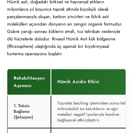
Hümik asit, doğadaki bitkisel ve hayvansal atıkların
milyonlarca yıl boyunca toprak altında biyolojik olarak
parçalanmasıyla oluşan, karbon zincirleri ve fülvik asit
molekülleri açısından dünyanın en zengin organik formudur.
Gübre yanığı sonrası köklerin etrafı, tuz tahribatı nedeniyle
ölü hücrelerle doludur. Rivasol Hümik Asit kök bölgesine
(Rhizosphere) ulaştığında üç aşamalı bir biyokimyasal
kurtarma operasyonu başlatır.
Rehabilitasyon
Hümik Asidin Etkisi
Aşaması
Toprakta leaching işleminden sonra kalan
1. Toksin
mikroskobik tuz kalıntılarını ve ağır
Bağlama
metalleri negatif iyonlarıyla kendine
(Şelasyon)
bağlayarak etkisizleştirir.