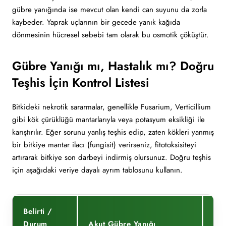
gübre yanığında ise mevcut olan kendi can suyunu da zorla
kaybeder. Yaprak uçlarının bir gecede yanık kağıda
dönmesinin hücresel sebebi tam olarak bu osmotik çöküştür.
Gübre Yanığı mı, Hastalık mı? Doğru
Teşhis İçin Kontrol Listesi
Bitkideki nekrotik sararmalar, genellikle Fusarium, Verticillium
gibi kök çürüklüğü mantarlarıyla veya potasyum eksikliği ile
karıştırılır. Eğer sorunu yanlış teşhis edip, zaten kökleri yanmış
bir bitkiye mantar ilacı (fungisit) verirseniz, fitotoksisiteyi
artırarak bitkiye son darbeyi indirmiş olursunuz. Doğru teşhis
için aşağıdaki veriye dayalı ayrım tablosunu kullanın.
Belirti /
Durum
Akut Gübre Yanığı
Man