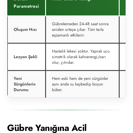
Parametresi
Gübrelemeden 24-48 saat sonra
Loka
Oluşum Hızı
aniden ortaya çıkar. Tüm tarla
(gün
eşzamanlı etkilenir.
bölg
Hastalık lekesi yoktur. Yaprak ucu
Yapr
Lezyon Şekli
simetrik olarak kahverengi/sarı
nokt
olur, çıtırdar.
düze
Yeni
Hem eski hem de yeni sürgünler
Hast
Sürgünlerin
aynı anda su kaybedip boyun
(Alt
Durumu
büker.
(Kül
Gübre Yanığına Acil