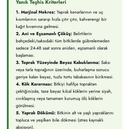
Yanık Teşhis Kriterleri
1. Marjinal Nekroz:
Yaprak kenarlarının ve uç
kısımlarının sararıp hızla çıtır çıtır, kahverengi bir
kağıt kıvamına gelmesi.
2. Ani ve Eşzamanlı Çöküş:
Belirtilerin
bahçedeki/saksıdaki tüm bitkilerde gübrelemeden
sadece 24-48 saat sonra aniden, eşzamanlı olarak
başlaması.
3. Toprak Yüzeyinde Beyaz Kabuklanma:
Saksı
veya tarla toprağının üzerinde, buharlaşma sonucu
geriye kalan beyaz, tuzlu tortu tabakasının birikmesi.
4. Kök Kararması:
Bitkiyi hafifçe topraktan
çektiğinizde, taze beyaz kılcal köklerin yerine siyah,
cıvıklaşmış veya tamamen kurumuş ölü köklerin
görülmesi.
5. Yaprak Dökümü:
Bitkinin alt ve yaşlı yapraklarını
topluca ve yeşilken bile dökmesi (stres kaynaklı
absisyon).