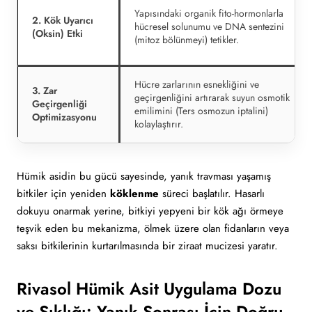
Yapısındaki organik fito-hormonlarla
2. Kök Uyarıcı
hücresel solunumu ve DNA sentezini
(Oksin) Etki
(mitoz bölünmeyi) tetikler.
Hücre zarlarının esnekliğini ve
3. Zar
geçirgenliğini artırarak suyun osmotik
Geçirgenliği
emilimini (Ters osmozun iptalini)
Optimizasyonu
kolaylaştırır.
Hümik asidin bu gücü sayesinde, yanık travması yaşamış
bitkiler için yeniden
köklenme
süreci başlatılır. Hasarlı
dokuyu onarmak yerine, bitkiyi yepyeni bir kök ağı örmeye
teşvik eden bu mekanizma, ölmek üzere olan fidanların veya
saksı bitkilerinin kurtarılmasında bir ziraat mucizesi yaratır.
Rivasol Hümik Asit Uygulama Dozu
ve Sıklığı: Yanık Sonrası İçin Doğru