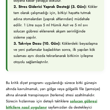
doyana kadar yavaşça dökülür.
2. Stres Giderici Yaprak Desteği (3. Gün):
Kökler
tam olarak çalışmadığı için, bitkiyi hayatta tutmak
adına stomalardan (yaprak altlarından) müdahale
edilir. 1 Litre suya 5 ml Hümik Asit ve 5 ml sıvı
solucan gübresi eklenerek akşam serinliğinde
sisleme yapılır.
3. Takviye Dozu (10. Gün):
Köklerdeki beyazlaşma
ve yeni patlamalar başladıktan sonra, ilk yapılan kök
sulaması aynı dozda tekrarlanarak bitkinin iyileşme
otoyolu sağlamlaştırılır.
Bu kritik diyet programı uygulandığı sürece bitki güneşin
altında kavrulmamalı, yarı gölge veya gölgelik file (şemsiye)
altına alınarak transpirasyon (terleme) stresi azaltılmalıdır.
Sürecin hızlanması için detaylı taktiklere
solucan gübresi
bitkilere nasıl uygulanır
sayfamızdan da destekleyici