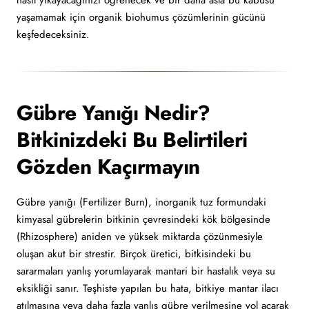
nasıl yıkayacağınızı öğrenecek ve bir daha asla bu kabusu
yaşamamak için organik biohumus çözümlerinin gücünü
keşfedeceksiniz.
Gübre Yanığı Nedir?
Bitkinizdeki Bu Belirtileri
Gözden Kaçırmayın
Gübre yanığı (Fertilizer Burn), inorganik tuz formundaki
kimyasal gübrelerin bitkinin çevresindeki kök bölgesinde
(Rhizosphere) aniden ve yüksek miktarda çözünmesiyle
oluşan akut bir strestir. Birçok üretici, bitkisindeki bu
sararmaları yanlış yorumlayarak mantari bir hastalık veya su
eksikliği sanır. Teşhiste yapılan bu hata, bitkiye mantar ilacı
atılmasına veya daha fazla yanlış gübre verilmesine yol açarak