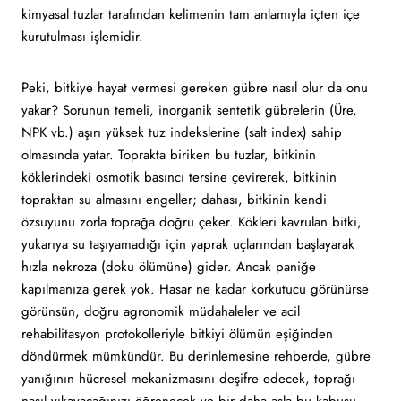
kimyasal tuzlar tarafından kelimenin tam anlamıyla içten içe
kurutulması işlemidir.
Peki, bitkiye hayat vermesi gereken gübre nasıl olur da onu
yakar? Sorunun temeli, inorganik sentetik gübrelerin (Üre,
NPK vb.) aşırı yüksek tuz indekslerine (salt index) sahip
olmasında yatar. Toprakta biriken bu tuzlar, bitkinin
köklerindeki osmotik basıncı tersine çevirerek, bitkinin
topraktan su almasını engeller; dahası, bitkinin kendi
özsuyunu zorla toprağa doğru çeker. Kökleri kavrulan bitki,
yukarıya su taşıyamadığı için yaprak uçlarından başlayarak
hızla nekroza (doku ölümüne) gider. Ancak paniğe
kapılmanıza gerek yok. Hasar ne kadar korkutucu görünürse
görünsün, doğru agronomik müdahaleler ve acil
rehabilitasyon protokolleriyle bitkiyi ölümün eşiğinden
döndürmek mümkündür. Bu derinlemesine rehberde, gübre
yanığının hücresel mekanizmasını deşifre edecek, toprağı