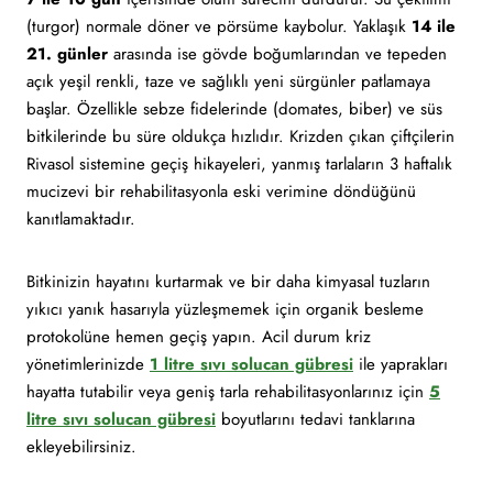
(turgor) normale döner ve pörsüme kaybolur. Yaklaşık
14 ile
21. günler
arasında ise gövde boğumlarından ve tepeden
açık yeşil renkli, taze ve sağlıklı yeni sürgünler patlamaya
başlar. Özellikle sebze fidelerinde (domates, biber) ve süs
bitkilerinde bu süre oldukça hızlıdır. Krizden çıkan çiftçilerin
Rivasol sistemine geçiş hikayeleri, yanmış tarlaların 3 haftalık
mucizevi bir rehabilitasyonla eski verimine döndüğünü
kanıtlamaktadır.
Bitkinizin hayatını kurtarmak ve bir daha kimyasal tuzların
yıkıcı yanık hasarıyla yüzleşmemek için organik besleme
protokolüne hemen geçiş yapın. Acil durum kriz
yönetimlerinizde
1 litre sıvı solucan gübresi
ile yaprakları
hayatta tutabilir veya geniş tarla rehabilitasyonlarınız için
5
litre sıvı solucan gübresi
boyutlarını tedavi tanklarına
ekleyebilirsiniz.