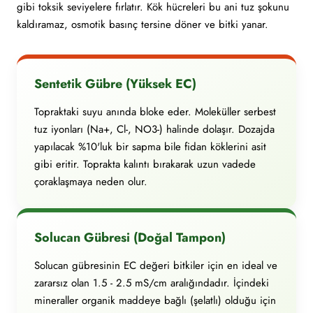
gibi toksik seviyelere fırlatır. Kök hücreleri bu ani tuz şokunu
kaldıramaz, osmotik basınç tersine döner ve bitki yanar.
Sentetik Gübre (Yüksek EC)
Topraktaki suyu anında bloke eder. Moleküller serbest
tuz iyonları (Na+, Cl-, NO3-) halinde dolaşır. Dozajda
yapılacak %10'luk bir sapma bile fidan köklerini asit
gibi eritir. Toprakta kalıntı bırakarak uzun vadede
çoraklaşmaya neden olur.
Solucan Gübresi (Doğal Tampon)
Solucan gübresinin EC değeri bitkiler için en ideal ve
zararsız olan 1.5 - 2.5 mS/cm aralığındadır. İçindeki
mineraller organik maddeye bağlı (şelatlı) olduğu için