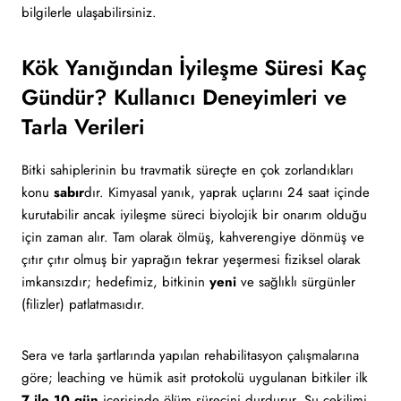
bilgilerle ulaşabilirsiniz.
Kök Yanığından İyileşme Süresi Kaç
Gündür? Kullanıcı Deneyimleri ve
Tarla Verileri
Bitki sahiplerinin bu travmatik süreçte en çok zorlandıkları
konu
sabır
dır. Kimyasal yanık, yaprak uçlarını 24 saat içinde
kurutabilir ancak iyileşme süreci biyolojik bir onarım olduğu
için zaman alır. Tam olarak ölmüş, kahverengiye dönmüş ve
çıtır çıtır olmuş bir yaprağın tekrar yeşermesi fiziksel olarak
imkansızdır; hedefimiz, bitkinin
yeni
ve sağlıklı sürgünler
(filizler) patlatmasıdır.
Sera ve tarla şartlarında yapılan rehabilitasyon çalışmalarına
göre; leaching ve hümik asit protokolü uygulanan bitkiler ilk
7 ile 10 gün
içerisinde ölüm sürecini durdurur. Su çekilimi