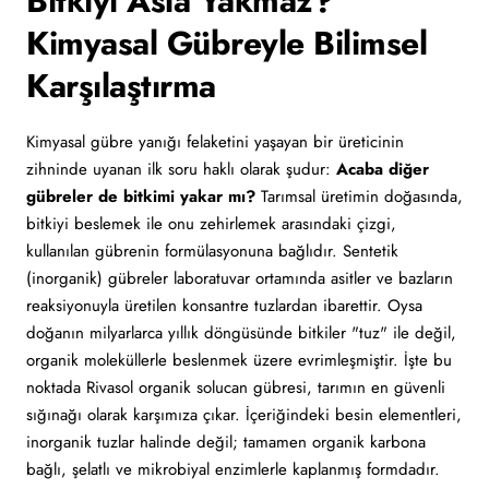
Bitkiyi Asla Yakmaz?
Kimyasal Gübreyle Bilimsel
Karşılaştırma
Kimyasal gübre yanığı felaketini yaşayan bir üreticinin
zihninde uyanan ilk soru haklı olarak şudur:
Acaba diğer
gübreler de bitkimi yakar mı?
Tarımsal üretimin doğasında,
bitkiyi beslemek ile onu zehirlemek arasındaki çizgi,
kullanılan gübrenin formülasyonuna bağlıdır. Sentetik
(inorganik) gübreler laboratuvar ortamında asitler ve bazların
reaksiyonuyla üretilen konsantre tuzlardan ibarettir. Oysa
doğanın milyarlarca yıllık döngüsünde bitkiler "tuz" ile değil,
organik moleküllerle beslenmek üzere evrimleşmiştir. İşte bu
noktada Rivasol organik solucan gübresi, tarımın en güvenli
sığınağı olarak karşımıza çıkar. İçeriğindeki besin elementleri,
inorganik tuzlar halinde değil; tamamen organik karbona
bağlı, şelatlı ve mikrobiyal enzimlerle kaplanmış formdadır.