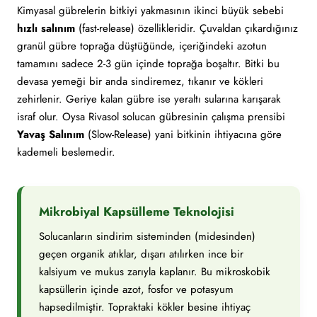
Kimyasal gübrelerin bitkiyi yakmasının ikinci büyük sebebi
hızlı salınım
(fast-release) özellikleridir. Çuvaldan çıkardığınız
granül gübre toprağa düştüğünde, içeriğindeki azotun
tamamını sadece 2-3 gün içinde toprağa boşaltır. Bitki bu
devasa yemeği bir anda sindiremez, tıkanır ve kökleri
zehirlenir. Geriye kalan gübre ise yeraltı sularına karışarak
israf olur. Oysa Rivasol solucan gübresinin çalışma prensibi
Yavaş Salınım
(Slow-Release) yani bitkinin ihtiyacına göre
kademeli beslemedir.
Mikrobiyal Kapsülleme Teknolojisi
Solucanların sindirim sisteminden (midesinden)
geçen organik atıklar, dışarı atılırken ince bir
kalsiyum ve mukus zarıyla kaplanır. Bu mikroskobik
kapsüllerin içinde azot, fosfor ve potasyum
hapsedilmiştir. Topraktaki kökler besine ihtiyaç