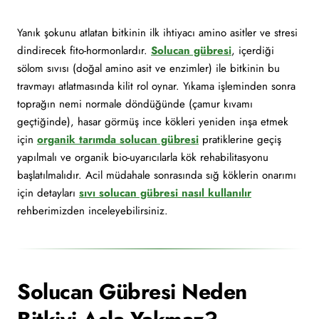
Yanık şokunu atlatan bitkinin ilk ihtiyacı amino asitler ve stresi
dindirecek fito-hormonlardır.
Solucan gübresi
, içerdiği
sölom sıvısı (doğal amino asit ve enzimler) ile bitkinin bu
travmayı atlatmasında kilit rol oynar. Yıkama işleminden sonra
toprağın nemi normale döndüğünde (çamur kıvamı
geçtiğinde), hasar görmüş ince kökleri yeniden inşa etmek
için
organik tarımda solucan gübresi
pratiklerine geçiş
yapılmalı ve organik bio-uyarıcılarla kök rehabilitasyonu
başlatılmalıdır. Acil müdahale sonrasında sığ köklerin onarımı
için detayları
sıvı solucan gübresi nasıl kullanılır
rehberimizden inceleyebilirsiniz.
Solucan Gübresi Neden