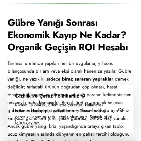
Gübre Yanığı Sonrası
Ekonomik Kayıp Ne Kadar?
Organik Geçişin ROI Hesabı
Tarımsal üretimde yapılan her bir uygulama, yıl sonu
bilançosunda bir artı veya eksi olarak hanenize yazılır. Gübre
yanığı, ne yazık ki sadece
biraz sararan yapraklar
demek
değildir; tarladaki ürünün doğrudan çöp olması, hasat
tonajının düşmesi ve gübreye yatırılan paranın kelimenin tam
Gizlilik ve Çerez Politikamız 🍪
anlamıyla buharlaşmasıdır. Birçok üretici, organik solucan
Rivasol ® olarak, Sitemizde çerezleri kullanarak
OK
gübresinin başlangıç maliyetlerini yüksek bulduğu için ucuz
kullanıcı deneyimini geliştiriyoruz. Devam ederek
çerez kullanımını kabul etmiş olursunuz.
Detaylı bilgi
kimyasal granüllere (üre, şeker gübresi, 20.20 vb.) yönelir.
için tıklayınız..
.
Ancak gübre yanığı krizi yaşandığında ortaya çıkan tablo,
ucuz kimyasalın aslında dünyanın en pahalı tercihi olduğunu