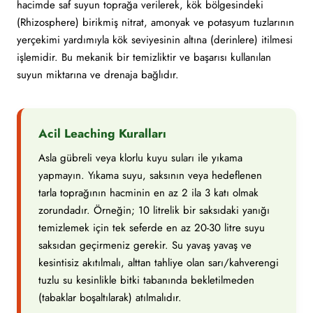
hacimde saf suyun toprağa verilerek, kök bölgesindeki
(Rhizosphere) birikmiş nitrat, amonyak ve potasyum tuzlarının
yerçekimi yardımıyla kök seviyesinin altına (derinlere) itilmesi
işlemidir. Bu mekanik bir temizliktir ve başarısı kullanılan
suyun miktarına ve drenaja bağlıdır.
Acil Leaching Kuralları
Asla gübreli veya klorlu kuyu suları ile yıkama
yapmayın. Yıkama suyu, saksının veya hedeflenen
tarla toprağının hacminin en az 2 ila 3 katı olmak
zorundadır. Örneğin; 10 litrelik bir saksıdaki yanığı
temizlemek için tek seferde en az 20-30 litre suyu
saksıdan geçirmeniz gerekir. Su yavaş yavaş ve
kesintisiz akıtılmalı, alttan tahliye olan sarı/kahverengi
tuzlu su kesinlikle bitki tabanında bekletilmeden
(tabaklar boşaltılarak) atılmalıdır.