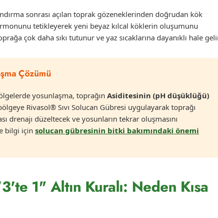
valandırma sonrası açılan toprak gözeneklerinden doğrudan kök
monunu tetikleyerek yeni beyaz kılcal köklerin oluşumunu
oprağa çok daha sıkı tutunur ve yaz sıcaklarına dayanıklı hale gelir
laşma Çözümü
bölgelerde yosunlaşma, toprağın
Asiditesinin (pH düşüklüğü)
ra bölgeye Rivasol® Sıvı Solucan Gübresi uygulayarak toprağı
ı drenajı düzeltecek ve yosunların tekrar oluşmasını
 bilgi için
solucan gübresinin bitki bakımındaki önemi
3'te 1" Altın Kuralı: Neden Kısa