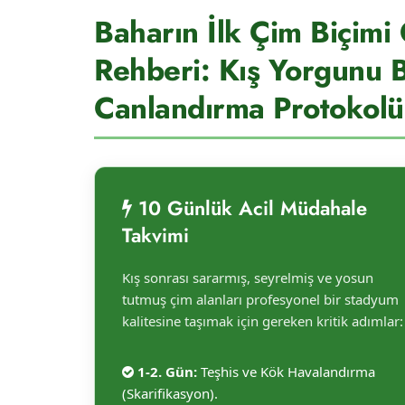
Baharın İlk Çim Biçimi
Rehberi: Kış Yorgunu 
Canlandırma Protokolü
10 Günlük Acil Müdahale
Takvimi
Kış sonrası sararmış, seyrelmiş ve yosun
tutmuş çim alanları profesyonel bir stadyum
kalitesine taşımak için gereken kritik adımlar:
1-2. Gün:
Teşhis ve Kök Havalandırma
(Skarifikasyon).