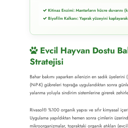
Kitinaz Enzimi: Mantarların hücre duvarını (ki
Biyofilm Kalkanı: Yaprak yüzeyini kaplayarak 
Evcil Hayvan Dostu Ba
Stratejisi
Bahar bakımı yaparken ailenizin en sadık üyelerini 
(N-P-K) gübreleri toprağa uygulandıktan sonra günle
yalanma yoluyla sindirim sistemlerine girerek zehirl
Rivasol® %100 organik yapısı ve sıfır kimyasal içer
Uygulama yapıldıktan hemen sonra çimlerin üzerinde 
mikroorganizmalar, topraktaki organik atıkları (evcil