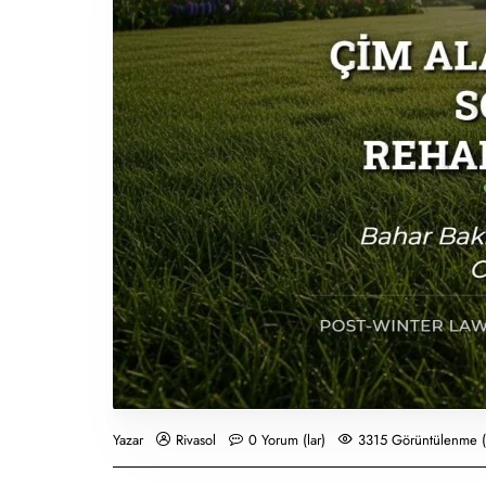
Rivasol
0 Yorum (lar)
3315 Görüntülenme (
Yazar