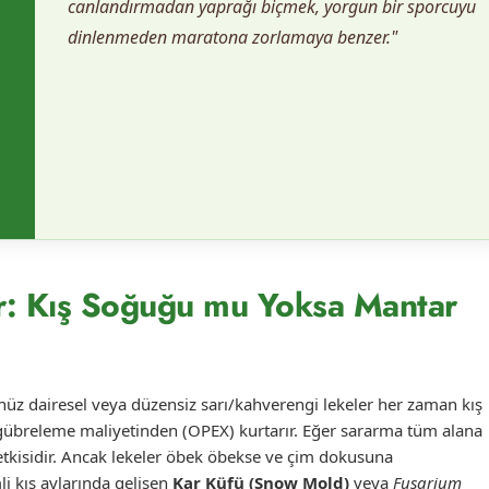
canlandırmadan yaprağı biçmek, yorgun bir sporcuyu
dinlenmeden maratona zorlamaya benzer."
r: Kış Soğuğu mu Yoksa Mantar
üz dairesel veya düzensiz sarı/kahverengi lekeler her zaman kış
übreleme maliyetinden (OPEX) kurtarır. Eğer sararma tüm alana
tkisidir. Ancak lekeler öbek öbekse ve çim dokusuna
 kış aylarında gelişen
Kar Küfü (Snow Mold)
veya
Fusarium