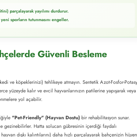
tini) parçalayarak yayılımı durdurur.
yeni sporların tutunmasını engeller.
hçelerde Güvenli Besleme
(kedi ve köpeklerinizi) tehlikeye atmayın. Sentetik Azot-Fosfor-Pota
rce yüzeyde kalır ve evcil hayvanlarınızın patilerine yapışarak veya
enmelere yol açabilir.
iğiyle
"Pet-Friendly" (Hayvan Dostu)
bir rehabilitasyon sunar.
gezinebilirler. Hatta solucan gübresinin içerdiği faydalı
 hayvan dışkı kalıntılarını) daha hızlı parçalayarak bahçenizin hijye