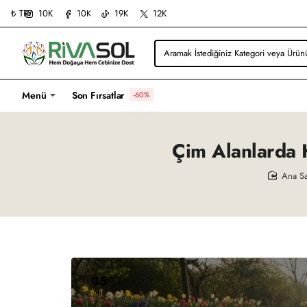
10K
10K
19K
12K
₺
TRY
Aramak
İstediğiniz
Kategori
veya
Menü
Son Fırsatlar
-60%
Ürünü
Yazın...
Çim Alanlarda 
ho
05
Nis