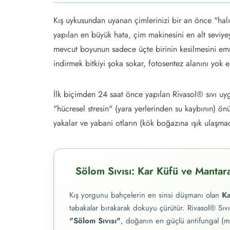
Kış uykusundan uyanan çimlerinizi bir an önce "hal
yapılan en büyük hata, çim makinesini en alt seviye
mevcut boyunun sadece üçte birinin kesilmesini em
indirmek bitkiyi şoka sokar, fotosentez alanını yok 
İlk biçimden 24 saat önce yapılan Rivasol® sıvı uyg
"hücresel stresin" (yara yerlerinden su kaybının) ö
yakalar ve yabani otların (kök boğazına ışık ulaşmad
Sölom Sıvısı: Kar Küfü ve Mantar
Kış yorgunu bahçelerin en sinsi düşmanı olan
Ka
tabakalar bırakarak dokuyu çürütür. Rivasol® Sıvı
"Sölom Sıvısı"
, doğanın en güçlü antifungal (ma