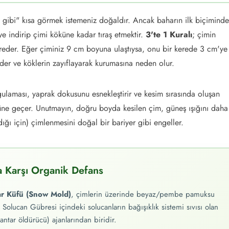
ı gibi" kısa görmek istemeniz doğaldır. Ancak baharın ilk biçiminde
ye indirip çimi köküne kadar tıraş etmektir.
3'te 1 Kuralı
; çimin
reder. Eğer çiminiz 9 cm boyuna ulaştıysa, onu bir kerede 3 cm'ye
eder ve köklerin zayıflayarak kurumasına neden olur.
ulaması, yaprak dokusunu esnekleştirir ve kesim sırasında oluşan
nüne geçer. Unutmayın, doğru boyda kesilen çim, güneş ışığını daha 
ığı için) çimlenmesini doğal bir bariyer gibi engeller.
a Karşı Organik Defans
r Küfü (Snow Mold)
, çimlerin üzerinde beyaz/pembe pamuksu
 Solucan Gübresi içindeki solucanların bağışıklık sistemi sıvısı olan
ntar öldürücü) ajanlarından biridir.