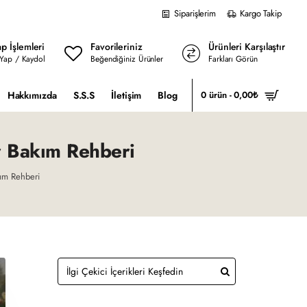
Siparişlerim
Kargo Takip
p İşlemleri
Favorileriniz
Ürünleri Karşılaştır
 Yap / Kaydol
Beğendiğiniz Ürünler
Farkları Görün
Hakkımızda
S.S.S
İletişim
Blog
0 ürün - 0,00₺
r Bakım Rehberi
kım Rehberi