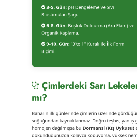
3-5. Gün:
pH Dengeleme ve Sıvı
Biostimülan Şarjı.
6-8. Gün:
Boşluk Doldurma (Ara Ekim) ve
Organik Kaplama.
9-10. Gün:
"3'te 1" Kuralı ile İlk Form
Biçimi.
Çimlerdeki Sarı Lekele
mı?
Baharın ilk günlerinde çimlerin üzerinde gördüğün
soğuğundan kaynaklanmaz. Doğru teşhis, yanlış g
homojen dağılmışsa bu
Dormansi (Kış Uykusu)
e
dokunduğunuzda kolayca kopuyorsa, yüksek nemli