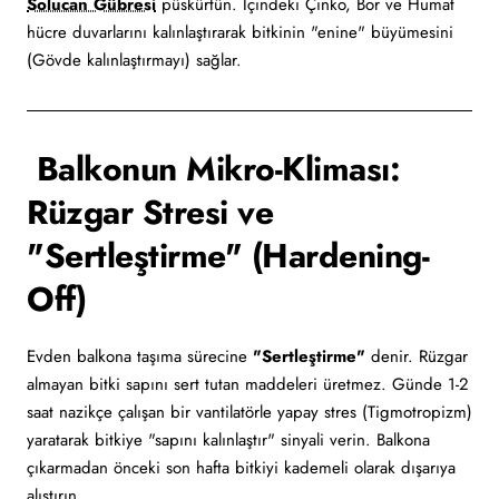
Solucan Gübresi
püskürtün. İçindeki Çinko, Bor ve Humat
hücre duvarlarını kalınlaştırarak bitkinin "enine" büyümesini
(Gövde kalınlaştırmayı) sağlar.
Balkonun Mikro-Kliması:
Rüzgar Stresi ve
"Sertleştirme" (Hardening-
Off)
Evden balkona taşıma sürecine
"Sertleştirme"
denir. Rüzgar
almayan bitki sapını sert tutan maddeleri üretmez. Günde 1-2
saat nazikçe çalışan bir vantilatörle yapay stres (Tigmotropizm)
yaratarak bitkiye "sapını kalınlaştır" sinyali verin. Balkona
çıkarmadan önceki son hafta bitkiyi kademeli olarak dışarıya
alıştırın.