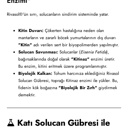
Enzimi"
Rivasol®'ün sırrı, solucanların sindirim sisteminde yatar.
Kitin Duvarı:
Çökerten hastalığına neden olan
mantarların ve zararlı böcek yumurtalarının dış duvarı
"Kitin"
adı verilen sert bir biyopolimerden yapılmıştır.
Solucan Savunması:
Solucanlar (
Eisenia Fetida
),
bağırsaklarında doğal olarak
"Kitinaz"
enzimi üretir.
Bu enzim, kitini eritmek üzere programlanmıştır.
Biyolojik Kalkan:
Tohum harcınıza eklediğiniz Rivasol
Solucan Gübresi, toprağı Kitinaz enzimi ile yükler. Bu,
fidenin kök boğazına
"Biyolojik Bir Zırh"
giydirmek
demektir.
Katı Solucan Gübresi ile