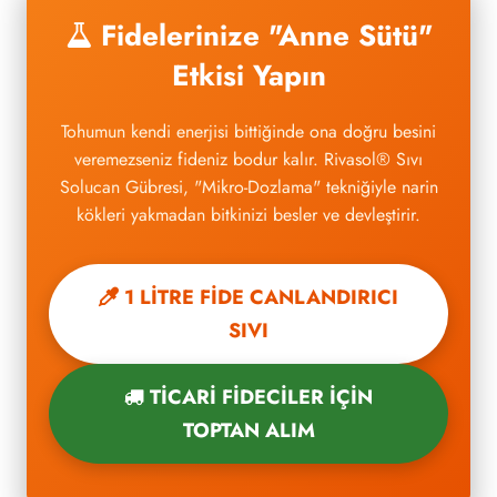
Fidelerinize "Anne Sütü"
Etkisi Yapın
Tohumun kendi enerjisi bittiğinde ona doğru besini
veremezseniz fideniz bodur kalır. Rivasol® Sıvı
Solucan Gübresi, "Mikro-Dozlama" tekniğiyle narin
kökleri yakmadan bitkinizi besler ve devleştirir.
1 LİTRE FİDE CANLANDIRICI
SIVI
TİCARİ FİDECİLER İÇİN
TOPTAN ALIM