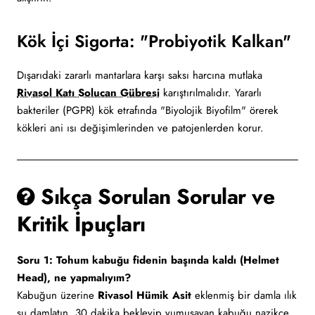
Kök İçi Sigorta: "Probiyotik Kalkan"
Dışarıdaki zararlı mantarlara karşı saksı harcına mutlaka
Rivasol Katı Solucan Gübresi
karıştırılmalıdır. Yararlı
bakteriler (PGPR) kök etrafında "Biyolojik Biyofilm" örerek
kökleri ani ısı değişimlerinden ve patojenlerden korur.
Sıkça Sorulan Sorular ve
Kritik İpuçları
Soru 1: Tohum kabuğu fidenin başında kaldı (Helmet
Head), ne yapmalıyım?
Kabuğun üzerine
Rivasol Hümik Asit
eklenmiş bir damla ılık
su damlatın. 30 dakika bekleyip yumuşayan kabuğu nazikçe