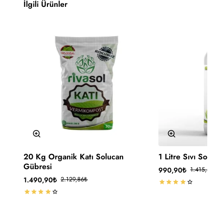
İlgili Ürünler
-30%
-30%
20 Kg Organik Katı Solucan
1 Litre Sıvı Solu
🔥 Çok Satan
Gübresi
990,90₺
1.415,57₺
Kargo Ücretsiz
1.490,90₺
2.129,86₺