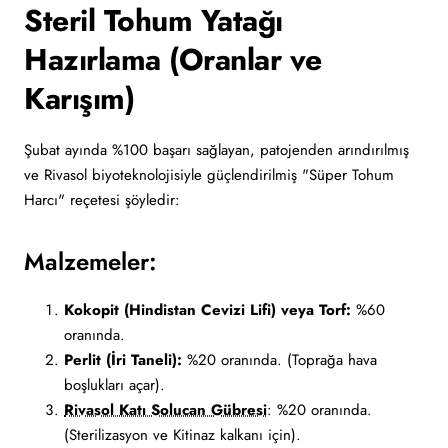
Steril Tohum Yatağı
Hazırlama (Oranlar ve
Karışım)
Şubat ayında %100 başarı sağlayan, patojenden arındırılmış
ve Rivasol biyoteknolojisiyle güçlendirilmiş "Süper Tohum
Harcı" reçetesi şöyledir:
Malzemeler:
Kokopit (Hindistan Cevizi Lifi) veya Torf:
%60
oranında.
Perlit (İri Taneli):
%20 oranında. (Toprağa hava
boşlukları açar).
Rivasol Katı Solucan Gübresi
: %20 oranında.
(Sterilizasyon ve Kitinaz kalkanı için).