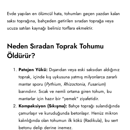
Evde yapılan en ölümcül hata, tohumları geçen yazdan kalan
saksı toprağına, bahçeden getirilen sıradan toprağa veya
ucuza satılan kaynağı belirsiz torflara ekmektir.
Neden Sıradan Toprak Tohumu
Öldürür?
Patojen Yükü:
Dışarıdan veya eski saksıdan aldığınız
toprak, içinde kış uykusuna yatmış milyonlarca zararlı
mantar sporu (
Pythium
,
Rhizoctonia
,
Fusarium
)
barındırır. Sıcak ve nemli ortama giren tohum, bu
mantarlar için hazır bir "yemek" ziyafetidir.
Kompaksiyon (Sıkışma):
Bahçe toprağı sulandığında
çamurlaşır ve kuruduğunda betonlaşır. Henüz mikron
kalınlığında olan tohumun ilk kökü (Radikula), bu sert
betonu delip derine inemez.