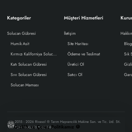
Kategoriler
Müşteri Hizmetleri
Kuru
Solucan Gübresi
İletişim
Hakkı
Humik Asit
Site Haritası
Blo
Kırmızı Kaliforniya Solucanı
Ödeme ve Teslimat
Sık 
Katı Solucan Gübresi
Üretici Ol
Gizli
Sıvı Solucan Gübresi
Satıcı Ol
Gara
Solucan Maması
2015 - 2026 Rivasol ® Tarım Hayvancılık Makine San. ve Tic. Ltd. Sti.
Gizlilik ve Çerez Politikamız 🍪
TÜM HAKLARI SAKLIDIR.