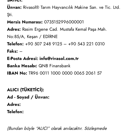
SATICI:
Ünvan:
Rivasol® Tarım Hayvancılık Makine San. ve Tic. Ltd.
Şti.
Mersis Numarası:
0735152996000001
Adres:
Rasim Ergene Cad. Mustafa Kemal Paşa Mah.
No:85/A, Keşan / EDİRNE
Telefon:
+90 507 248 9125 – +90 543 221 0310
Faks:
–
E-Posta Adresi:
info@rivasol.com.tr
Banka Hesabı:
QNB Finansbank
IBAN No:
TR96 0011 1000 0000 0065 2061 57
ALICI (TÜKETİCİ):
Ad - Soyad / Ünvan:
Adres:
Telefon:
(Bundan böyle “ALICI” olarak anılacaktır. Sözleşmede