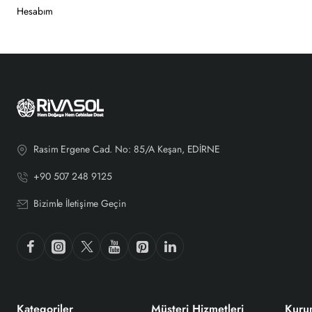
Hesabım
Rasim Ergene Cad. No: 85/A Keşan, EDİRNE
+90 507 248 9125
Bizimle İletişime Geçin
Kategoriler
Müşteri Hizmetleri
Kuru