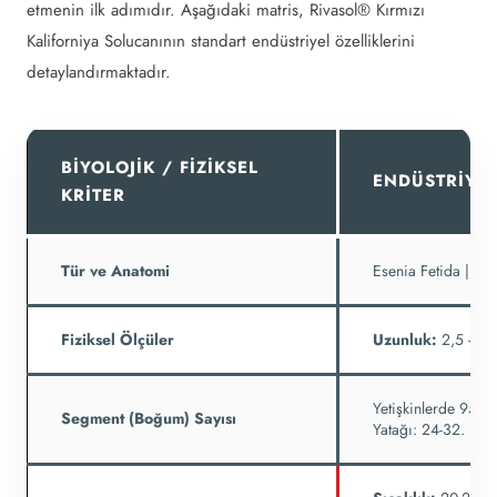
etmenin ilk adımıdır. Aşağıdaki matris, Rivasol® Kırmızı
Kaliforniya Solucanının standart endüstriyel özelliklerini
detaylandırmaktadır.
BIYOLOJIK / FIZIKSEL
ENDÜSTRIYEL
KRITER
Tür ve Anatomi
Esenia Fetida | Bo
Fiziksel Ölçüler
Uzunluk:
2,5 - 12
Yetişkinlerde 95 -
Segment (Boğum) Sayısı
Yatağı: 24-32. Boğ