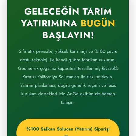
GELECEĞIN TARIM
YATIRIMINA
BUGÜN
BAŞLAYIN!
Sıfır atık prensibi, yüksek kâr marjı ve %100 çevre
dostu teknoloji ile kendi gübre fabrikanızı kurun.
Geometrik çoğalma kapasitesi tescillenmiş Rivasol®
Kırmızı Kaliforniya Solucanları ile riski sıfırlayın.
Yatırım planlaması, doğru genetik seçimi ve tesis
kurulum destekleri için Ar-Ge ekibimizle hemen
tanışın.
%100 Safkan Solucan (Yatırım) Siparişi