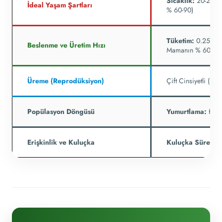
Sıcaklık:
20-25 C (
İdeal Yaşam Şartları
% 60-90)
Tüketim:
0.25 kg 
Beslenme ve Üretim Hızı
Mamanın % 60-70'
Üreme (Reprodüksiyon)
Çift Cinsiyetli (He
Popülasyon Döngüsü
Yumurtlama:
Haft
Erişkinlik ve Kuluçka
Kuluçka Süresi:
2