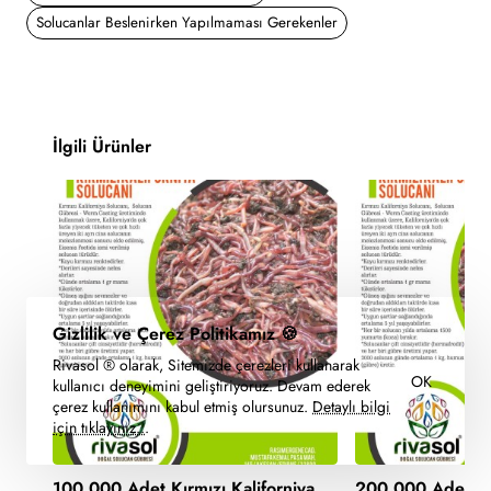
Solucanlar Beslenirken Yapılmaması Gerekenler
İlgili Ürünler
Gizlilik ve Çerez Politikamız 🍪
Rivasol ® olarak, Sitemizde çerezleri kullanarak
OK
kullanıcı deneyimini geliştiriyoruz. Devam ederek
çerez kullanımını kabul etmiş olursunuz.
Detaylı bilgi
için tıklayınız..
.
100.000 Adet Kırmızı Kaliforniya
200.000 Adet Kır
🔥 Çok Satan