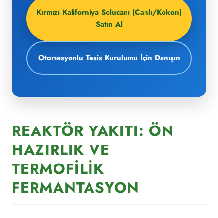
Kırmızı Kaliforniya Solucanı (Canlı/Kokon)
Satın Al
Otomasyonlu Tesis Kurulumu İçin Danışın
REAKTÖR YAKITI: ÖN
HAZIRLIK VE
TERMOFILIK
FERMANTASYON