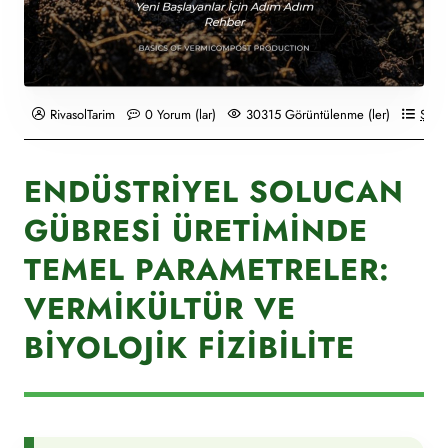
RivasolTarim
0 Yorum (lar)
30315 Görüntülenme (ler)
Solu
ENDÜSTRIYEL SOLUCAN
GÜBRESI ÜRETIMINDE
TEMEL PARAMETRELER:
VERMIKÜLTÜR VE
BIYOLOJIK FIZIBILITE