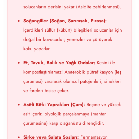
solucanların derisini yakar (Asidite zehirlenmesi).
Soğangiller (Soğan, Sarımsak, Pırasa):
İçerdikleri sülfür (kükürt) bileşikleri solucanlar için
doğal bir kovucudur; yemezler ve çürüyerek
koku yaparlar.
Et, Tavuk, Balık ve Yağlı Gıdalar:
Kesinlikle
kompostlaştırılamaz! Anaerobik pütrefikasyon (leş
çürümesi) yaratarak ölümcül patojenleri, sinekleri
ve fareleri tesise çeker.
Asitli Bitki Yaprakları (Çam):
Reçine ve yüksek
asit içerir, biyolojik parçalanmaya (mantar
çürümesine) karşı olağanüstü dirençlidir.
Sirke veya Salata Sosları:
Fermantasyon