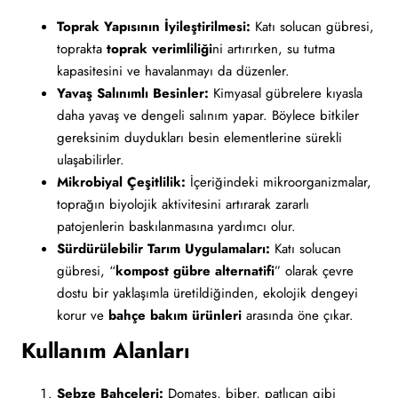
Toprak Yapısının İyileştirilmesi:
Katı solucan gübresi,
toprakta
toprak verimliliği
ni artırırken, su tutma
kapasitesini ve havalanmayı da düzenler.
Yavaş Salınımlı Besinler:
Kimyasal gübrelere kıyasla
daha yavaş ve dengeli salınım yapar. Böylece bitkiler
gereksinim duydukları besin elementlerine sürekli
ulaşabilirler.
Mikrobiyal Çeşitlilik:
İçeriğindeki mikroorganizmalar,
toprağın biyolojik aktivitesini artırarak zararlı
patojenlerin baskılanmasına yardımcı olur.
Sürdürülebilir Tarım Uygulamaları:
Katı solucan
gübresi, “
kompost gübre alternatifi
” olarak çevre
dostu bir yaklaşımla üretildiğinden, ekolojik dengeyi
korur ve
bahçe bakım ürünleri
arasında öne çıkar.
Kullanım Alanları
Sebze Bahçeleri:
Domates, biber, patlıcan gibi