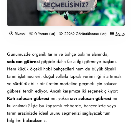
Rivasol
0 Yorum (lar)
22962 Görüntülenme (ler)
Solucan G
Günümüzde organik tarım ve bahçe bakımı alanında,
solucan gübresi
gitgide daha fazla ilgi görmeye başladı.
Hem küçük ölçekli hobi bahçecileri hem de büyük ölçekli
tarım işletmecileri, doğal yollarla toprak verimliliğini artırmak
ve sürdürülebilir bir üretim modeline geçmek için solucan
gübresi tercih ediyor. Ancak karşımıza iki seçenek çıkıyor:
Katı solucan gübresi
mi, yoksa
sıvı solucan gübresi
mi
kullanılmalı? İşte bu kapsamlı rehberde, bahçenizde veya
tarım arazinizde ideal ürünü seçmenizi sağlayacak tüm
bilgileri bulacaksınız.