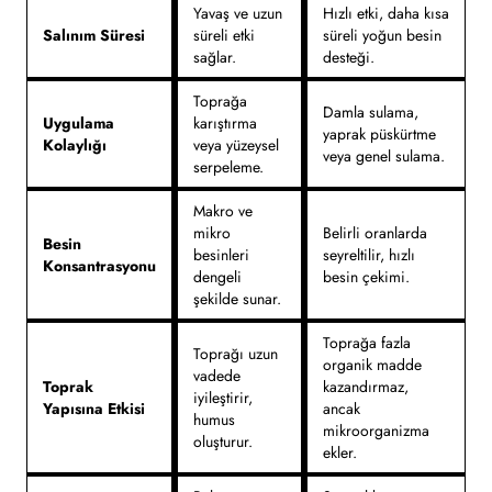
Yavaş ve uzun
Hızlı etki, daha kısa
Salınım Süresi
süreli etki
süreli yoğun besin
sağlar.
desteği.
Toprağa
Damla sulama,
Uygulama
karıştırma
yaprak püskürtme
Kolaylığı
veya yüzeysel
veya genel sulama.
serpeleme.
Makro ve
mikro
Belirli oranlarda
Besin
besinleri
seyreltilir, hızlı
Konsantrasyonu
dengeli
besin çekimi.
şekilde sunar.
Toprağa fazla
Toprağı uzun
organik madde
vadede
Toprak
kazandırmaz,
iyileştirir,
Yapısına Etkisi
ancak
humus
mikroorganizma
oluşturur.
ekler.