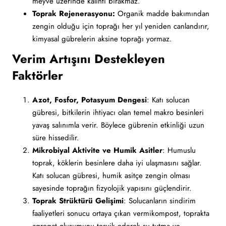
meyve üzerinde kalıntı bırakmaz.
Toprak Rejenerasyonu:
Organik madde bakımından
zengin olduğu için toprağı her yıl yeniden canlandırır,
kimyasal gübrelerin aksine toprağı yormaz.
Verim Artışını Destekleyen
Faktörler
Azot, Fosfor, Potasyum Dengesi
: Katı solucan
gübresi, bitkilerin ihtiyacı olan temel makro besinleri
yavaş salınımla verir. Böylece gübrenin etkinliği uzun
süre hissedilir.
Mikrobiyal Aktivite ve Humik Asitler
: Humuslu
toprak, köklerin besinlere daha iyi ulaşmasını sağlar.
Katı solucan gübresi, humik asitçe zengin olması
sayesinde toprağın fizyolojik yapısını güçlendirir.
Toprak Strüktürü Gelişimi
: Solucanların sindirim
faaliyetleri sonucu ortaya çıkan vermikompost, toprakta