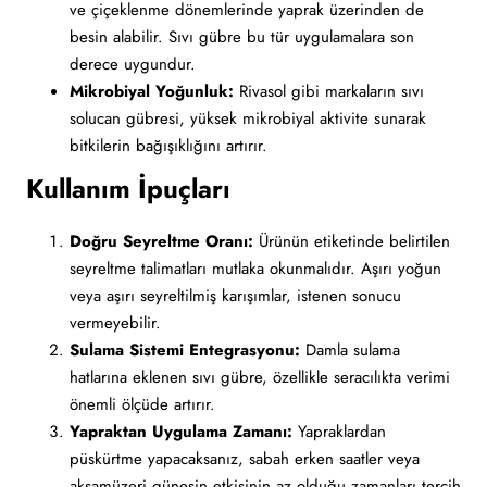
ve çiçeklenme dönemlerinde yaprak üzerinden de
besin alabilir. Sıvı gübre bu tür uygulamalara son
derece uygundur.
Mikrobiyal Yoğunluk:
Rivasol gibi markaların sıvı
solucan gübresi, yüksek mikrobiyal aktivite sunarak
bitkilerin bağışıklığını artırır.
Kullanım İpuçları
Doğru Seyreltme Oranı:
Ürünün etiketinde belirtilen
seyreltme talimatları mutlaka okunmalıdır. Aşırı yoğun
veya aşırı seyreltilmiş karışımlar, istenen sonucu
vermeyebilir.
Sulama Sistemi Entegrasyonu:
Damla sulama
hatlarına eklenen sıvı gübre, özellikle seracılıkta verimi
önemli ölçüde artırır.
Yapraktan Uygulama Zamanı:
Yapraklardan
püskürtme yapacaksanız, sabah erken saatler veya
akşamüzeri güneşin etkisinin az olduğu zamanları tercih