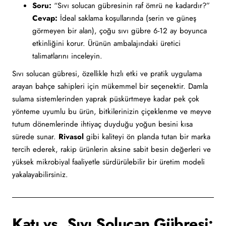
Soru:
“Sıvı solucan gübresinin raf ömrü ne kadardır?”
Cevap:
İdeal saklama koşullarında (serin ve güneş
görmeyen bir alan), çoğu sıvı gübre 6-12 ay boyunca
etkinliğini korur. Ürünün ambalajındaki üretici
talimatlarını inceleyin.
Sıvı solucan gübresi, özellikle hızlı etki ve pratik uygulama
arayan bahçe sahipleri için mükemmel bir seçenektir. Damla
sulama sistemlerinden yaprak püskürtmeye kadar pek çok
yönteme uyumlu bu ürün, bitkilerinizin çiçeklenme ve meyve
tutum dönemlerinde ihtiyaç duyduğu yoğun besini kısa
sürede sunar.
Rivasol
gibi kaliteyi ön planda tutan bir marka
tercih ederek, rakip ürünlerin aksine sabit besin değerleri ve
yüksek mikrobiyal faaliyetle sürdürülebilir bir üretim modeli
yakalayabilirsiniz.
Katı vs. Sıvı Solucan Gübresi: