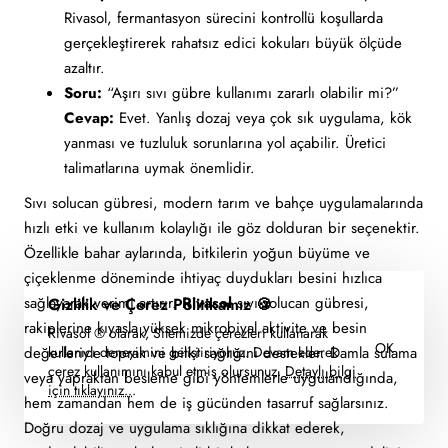
Rivasol, fermantasyon sürecini kontrollü koşullarda
gerçekleştirerek rahatsız edici kokuları büyük ölçüde
azaltır.
Soru:
“Aşırı sıvı gübre kullanımı zararlı olabilir mi?”
Cevap:
Evet. Yanlış dozaj veya çok sık uygulama, kök
yanması ve tuzluluk sorunlarına yol açabilir. Üretici
talimatlarına uymak önemlidir.
Sıvı solucan gübresi, modern tarım ve bahçe uygulamalarında
hızlı etki ve kullanım kolaylığı ile göz dolduran bir seçenektir.
Özellikle bahar aylarında, bitkilerin yoğun büyüme ve
çiçeklenme döneminde ihtiyaç duydukları besini hızlıca
sağlayarak verimi artırır.
Rivasol
sıvı solucan gübresi,
Gizlilik ve Çerez Politikamız 🍪
rakiplerine kıyasla yüksek mikrobiyal aktivite ve besin
Rivasol ® olarak, Sitemizde çerezleri kullanarak
OK
değerleriyle toprak ve bitki sağlığını destekler. Damla sulama
kullanıcı deneyimini geliştiriyoruz. Devam ederek
çerez kullanımını kabul etmiş olursunuz.
Detaylı bilgi
veya yapraktan besleme gibi yöntemlerle uygulandığında,
için tıklayınız..
.
hem zamandan hem de iş gücünden tasarruf sağlarsınız.
Doğru dozaj ve uygulama sıklığına dikkat ederek,