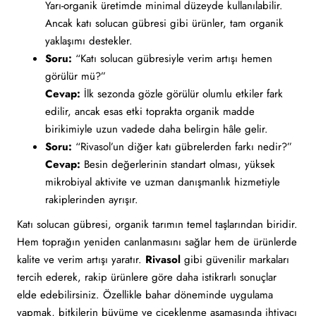
Yarı-organik üretimde minimal düzeyde kullanılabilir.
Ancak katı solucan gübresi gibi ürünler, tam organik
yaklaşımı destekler.
Soru:
“Katı solucan gübresiyle verim artışı hemen
görülür mü?”
Cevap:
İlk sezonda gözle görülür olumlu etkiler fark
edilir, ancak esas etki toprakta organik madde
birikimiyle uzun vadede daha belirgin hâle gelir.
Soru:
“Rivasol’un diğer katı gübrelerden farkı nedir?”
Cevap:
Besin değerlerinin standart olması, yüksek
mikrobiyal aktivite ve uzman danışmanlık hizmetiyle
rakiplerinden ayrışır.
Katı solucan gübresi, organik tarımın temel taşlarından biridir.
Hem toprağın yeniden canlanmasını sağlar hem de ürünlerde
kalite ve verim artışı yaratır.
Rivasol
gibi güvenilir markaları
tercih ederek, rakip ürünlere göre daha istikrarlı sonuçlar
elde edebilirsiniz. Özellikle bahar döneminde uygulama
yapmak, bitkilerin büyüme ve çiçeklenme aşamasında ihtiyacı