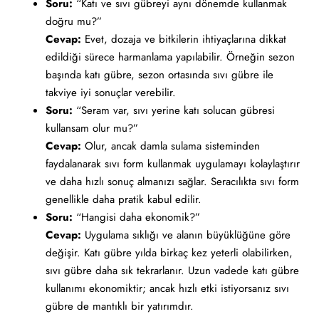
Soru:
“Katı ve sıvı gübreyi aynı dönemde kullanmak
doğru mu?”
Cevap:
Evet, dozaja ve bitkilerin ihtiyaçlarına dikkat
edildiği sürece harmanlama yapılabilir. Örneğin sezon
başında katı gübre, sezon ortasında sıvı gübre ile
takviye iyi sonuçlar verebilir.
Soru:
“Seram var, sıvı yerine katı solucan gübresi
kullansam olur mu?”
Cevap:
Olur, ancak damla sulama sisteminden
faydalanarak sıvı form kullanmak uygulamayı kolaylaştırır
ve daha hızlı sonuç almanızı sağlar. Seracılıkta sıvı form
genellikle daha pratik kabul edilir.
Soru:
“Hangisi daha ekonomik?”
Cevap:
Uygulama sıklığı ve alanın büyüklüğüne göre
değişir. Katı gübre yılda birkaç kez yeterli olabilirken,
sıvı gübre daha sık tekrarlanır. Uzun vadede katı gübre
kullanımı ekonomiktir; ancak hızlı etki istiyorsanız sıvı
gübre de mantıklı bir yatırımdır.