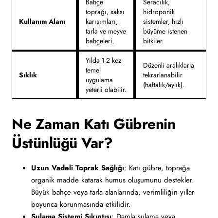
Bahçe
Seracılık,
toprağı, saksı
hidroponik
Kullanım Alanı
karışımları,
sistemler, hızlı
tarla ve meyve
büyüme istenen
bahçeleri.
bitkiler.
Yılda 1-2 kez
Düzenli aralıklarla
temel
Sıklık
tekrarlanabilir
uygulama
(haftalık/aylık).
yeterli olabilir.
Ne Zaman Katı Gübrenin
Üstünlüğü Var?
Uzun Vadeli Toprak Sağlığı
: Katı gübre, toprağa
organik madde katarak humus oluşumunu destekler.
Büyük bahçe veya tarla alanlarında, verimliliğin yıllar
boyunca korunmasında etkilidir.
Sulama Sistemi Sıkıntısı
: Damla sulama veya